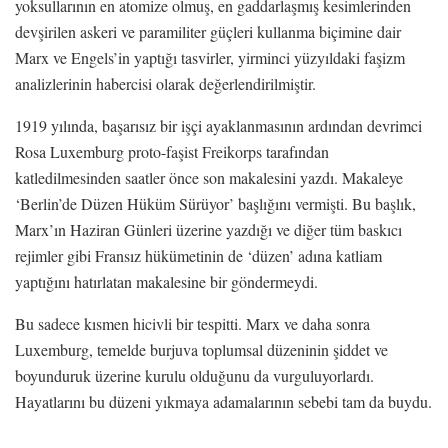
yoksullarının en atomize olmuş, en gaddarlaşmış kesimlerinden
devşirilen askeri ve paramiliter güçleri kullanma biçimine dair
Marx ve Engels’in yaptığı tasvirler, yirminci yüzyıldaki faşizm
analizlerinin habercisi olarak değerlendirilmiştir.
1919 yılında, başarısız bir işçi ayaklanmasının ardından devrimci
Rosa Luxemburg proto-faşist Freikorps tarafından
katledilmesinden saatler önce son makalesini yazdı. Makaleye
‘Berlin’de Düzen Hüküm Sürüyor’ başlığını vermişti. Bu başlık,
Marx’ın Haziran Günleri üzerine yazdığı ve diğer tüm baskıcı
rejimler gibi Fransız hükümetinin de ‘düzen’ adına katliam
yaptığını hatırlatan makalesine bir göndermeydi.
Bu sadece kısmen hicivli bir tespitti. Marx ve daha sonra
Luxemburg, temelde burjuva toplumsal düzeninin şiddet ve
boyunduruk üzerine kurulu olduğunu da vurguluyorlardı.
Hayatlarını bu düzeni yıkmaya adamalarının sebebi tam da buydu.