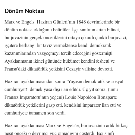
Dönüm Noktası
Marx ve Engels, Haziran Günleri’nin 1848 devrimlerinde bir
dönüm noktası olduğunu belirttiler. İşçi sınıfının artan bilinci,
burjuvazinin gerçek önceliklerini ortaya çıkardı çünkü burjuvazi,
işçilere herhangi bir taviz vermektense kendi demokratik
kazanımlarından vazgeçmeyi tercih edeceğini göstermişti.
Ayaklanmanın ikinci gününde hükümet kendini feshetti ve
Fransa’daki diktatörlük yetkisini Cezayir valisine devretti.
Haziran ayaklanmasından sonra ‘Yaşasın demokratik ve sosyal
cumhuriyet!’ demek yasa dışı ilan edildi. Üç yıl sonra, (ünlü
Fransız İmparatoru’nun yeğeni) Louis-Napoléon Bonaparte
diktatörlük yetkilerini gasp etti, kendisini imparator ilan etti ve
cumhuriyete tamamen son verdi.
Haziran ayaklanması Marx ve Engels’e, burjuvazinin artık birkaç
nesil önceki o devrimci güç olmadığını gösterdi. İşçi sınıfı