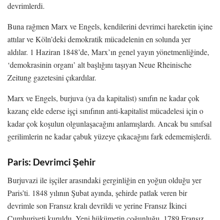
devrimlerdi.
Buna rağmen Marx ve Engels, kendilerini devrimci hareketin içine
attılar ve Köln’deki demokratik mücadelenin en solunda yer
aldılar. 1 Haziran 1848’de, Marx’ın genel yayın yönetmenliğinde,
‘demokrasinin organı’ alt başlığını taşıyan Neue Rheinische
Zeitung gazetesini çıkardılar.
Marx ve Engels, burjuva (ya da kapitalist) sınıfın ne kadar çok
kazanç elde ederse işçi sınıfının anti-kapitalist mücadelesi için o
kadar çok koşulun olgunlaşacağını anlamışlardı. Ancak bu sınıfsal
gerilimlerin ne kadar çabuk yüzeye çıkacağını fark edememişlerdi.
Paris: Devrimci Şehir
Burjuvazi ile işçiler arasındaki gerginliğin en yoğun olduğu yer
Paris’ti. 1848 yılının Şubat ayında, şehirde patlak veren bir
devrimle son Fransız kralı devrildi ve yerine Fransız İkinci
Cumhuriyeti kuruldu. Yeni hükümetin çoğunluğu, 1789 Fransız