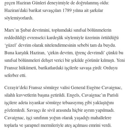
geçen Haziran Günleri deneyimiyle de doğrulanmış oldu:
Haziran’daki barikat savaşçıları 1789 yılına ait şarkılar
söylemiyorlardı.
Marx’ın Şubat devrimini, toplumdaki sınıfsal bölünmelerin
reddedildiği evrenselci kardeşlik söylemiyle üzerinin örtüldüğü
‘güzel’ devrim olarak nitelendirmesinin sebebi tam da buydu.
Buna karşılık Haziran, ‘çirkin devrim, iğrenç devrimdi’ çünkü bu
sınıfsal bölünmeleri dehşet verici bir şekilde görünür kılmıştı. Yeni
Fransız hükümeti, barikatlardaki işçilerle savaşa girdi: Orduyu
seferber etti.
Cezayir’deki Fransız sömürge valisi General Eugène Cavaignac,
silahlı kuvvetlerin başına getirildi. Engels, Cavaignac’ın Parisli
işçilere adeta isyankar sömürge tebaasıymış gibi yaklaştığını
gözlemledi. Savaşçı ile sivil arasında hiçbir ayrım yapılmadı.
Cavaignac, işçi sınıfının yoğun olarak yaşadığı mahallelere
toplarla ve şarapnel mermileriyle ateş açılması emrini verdi.