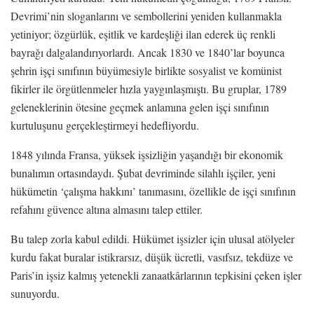
Devrimi’nin sloganlarını ve sembollerini yeniden kullanmakla
yetiniyor; özgürlük, eşitlik ve kardeşliği ilan ederek üç renkli
bayrağı dalgalandırıyorlardı. Ancak 1830 ve 1840’lar boyunca
şehrin işçi sınıfının büyümesiyle birlikte sosyalist ve komünist
fikirler ile örgütlenmeler hızla yaygınlaşmıştı. Bu gruplar, 1789
geleneklerinin ötesine geçmek anlamına gelen işçi sınıfının
kurtuluşunu gerçekleştirmeyi hedefliyordu.
1848 yılında Fransa, yüksek işsizliğin yaşandığı bir ekonomik
bunalımın ortasındaydı. Şubat devriminde silahlı işçiler, yeni
hükümetin ‘çalışma hakkını’ tanımasını, özellikle de işçi sınıfının
refahını güvence altına almasını talep ettiler.
Bu talep zorla kabul edildi. Hükümet işsizler için ulusal atölyeler
kurdu fakat buralar istikrarsız, düşük ücretli, vasıfsız, tekdüze ve
Paris’in işsiz kalmış yetenekli zanaatkârlarının tepkisini çeken işler
sunuyordu.