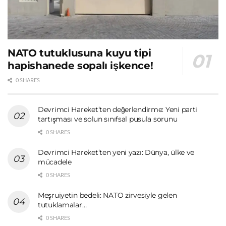
NATO tutuklusuna kuyu tipi
hapishanede sopalı işkence!
0 SHARES
Devrimci Hareket’ten değerlendirme: Yeni parti
tartışması ve solun sınıfsal pusula sorunu
0 SHARES
Devrimci Hareket’ten yeni yazı: Dünya, ülke ve
mücadele
0 SHARES
Meşruiyetin bedeli: NATO zirvesiyle gelen
tutuklamalar…
0 SHARES