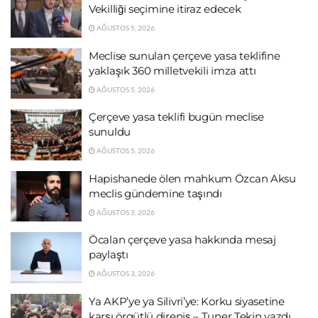
Vekilliği seçimine itiraz edecek
AĞUSTOS 5, 2026
Meclise sunulan çerçeve yasa teklifine
yaklaşık 360 milletvekili imza attı
AĞUSTOS 5, 2026
Çerçeve yasa teklifi bugün meclise
sunuldu
AĞUSTOS 5, 2026
Hapishanede ölen mahkum Özcan Aksu
meclis gündemine taşındı
AĞUSTOS 3, 2026
Öcalan çerçeve yasa hakkında mesaj
paylaştı
AĞUSTOS 3, 2026
Ya AKP’ye ya Silivri’ye: Korku siyasetine
karşı örgütlü direniş – Tuner Tekin yazdı