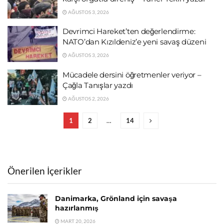
AĞUSTOS 3, 2026
Devrimci Hareket’ten değerlendirme:
NATO’dan Kızıldeniz’e yeni savaş düzeni
AĞUSTOS 3, 2026
Mücadele dersini öğretmenler veriyor –
Çağla Tanışlar yazdı
AĞUSTOS 2, 2026
1
2
…
14
Önerilen İçerikler
Danimarka, Grönland için savaşa
hazırlanmış
MART 20, 2026