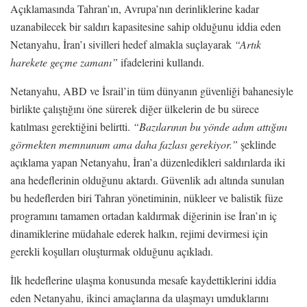
Açıklamasında Tahran’ın, Avrupa’nın derinliklerine kadar
uzanabilecek bir saldırı kapasitesine sahip olduğunu iddia eden
Netanyahu, İran’ı sivilleri hedef almakla suçlayarak
“Artık
harekete geçme zamanı”
ifadelerini kullandı.
Netanyahu, ABD ve İsrail’in tüm dünyanın güvenliği bahanesiyle
birlikte çalıştığını öne sürerek diğer ülkelerin de bu sürece
katılması gerektiğini belirtti.
“Bazılarının bu yönde adım attığını
görmekten memnunum ama daha fazlası gerekiyor.”
şeklinde
açıklama yapan Netanyahu, İran’a düzenledikleri saldırılarda iki
ana hedeflerinin olduğunu aktardı. Güvenlik adı altında sunulan
bu hedeflerden biri Tahran yönetiminin, nükleer ve balistik füze
programını tamamen ortadan kaldırmak diğerinin ise İran’ın iç
dinamiklerine müdahale ederek halkın, rejimi devirmesi için
gerekli koşulları oluşturmak olduğunu açıkladı.
İlk hedeflerine ulaşma konusunda mesafe kaydettiklerini iddia
eden Netanyahu, ikinci amaçlarına da ulaşmayı umduklarını