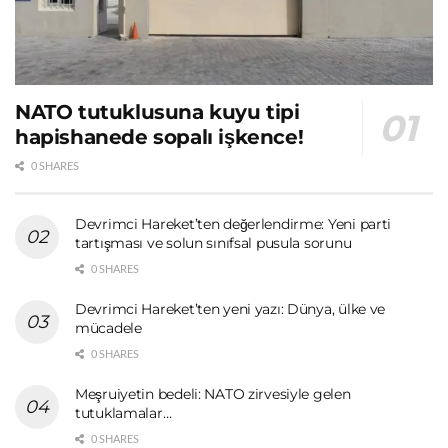
NATO tutuklusuna kuyu tipi
hapishanede sopalı işkence!
0 SHARES
Devrimci Hareket’ten değerlendirme: Yeni parti
tartışması ve solun sınıfsal pusula sorunu
0 SHARES
Devrimci Hareket’ten yeni yazı: Dünya, ülke ve
mücadele
0 SHARES
Meşruiyetin bedeli: NATO zirvesiyle gelen
tutuklamalar…
0 SHARES