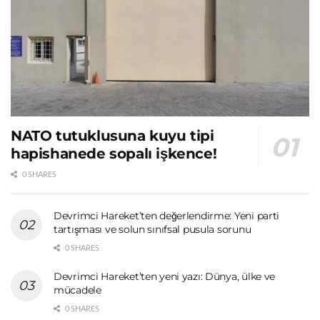
NATO tutuklusuna kuyu tipi
hapishanede sopalı işkence!
0 SHARES
Devrimci Hareket’ten değerlendirme: Yeni parti
tartışması ve solun sınıfsal pusula sorunu
0 SHARES
Devrimci Hareket’ten yeni yazı: Dünya, ülke ve
mücadele
0 SHARES