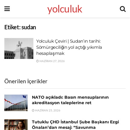
yolculuk
Etiket:
sudan
Yolculuk Çeviri | Sudan’ın tarihi:
Sömürgeciliğin yol açtığı yıkımla
hesaplaşmak
HAZIRAN 27, 2026
Önerilen İçerikler
NATO açıkladı: Basın mensuplarının
akreditasyon taleplerine ret
HAZIRAN 25, 2026
Tutuklu ÇHD İstanbul Şube Başkanı Ezgi
Önalan’dan mesaj: “Savunma