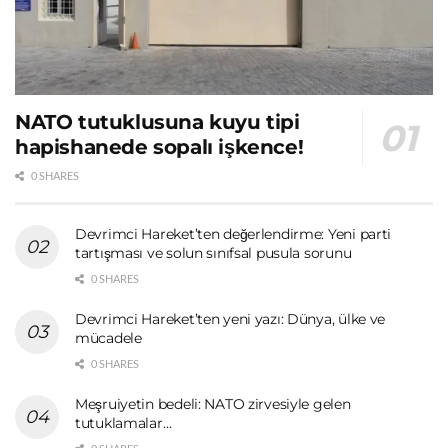
NATO tutuklusuna kuyu tipi
hapishanede sopalı işkence!
0 SHARES
Devrimci Hareket’ten değerlendirme: Yeni parti
tartışması ve solun sınıfsal pusula sorunu
0 SHARES
Devrimci Hareket’ten yeni yazı: Dünya, ülke ve
mücadele
0 SHARES
Meşruiyetin bedeli: NATO zirvesiyle gelen
tutuklamalar…