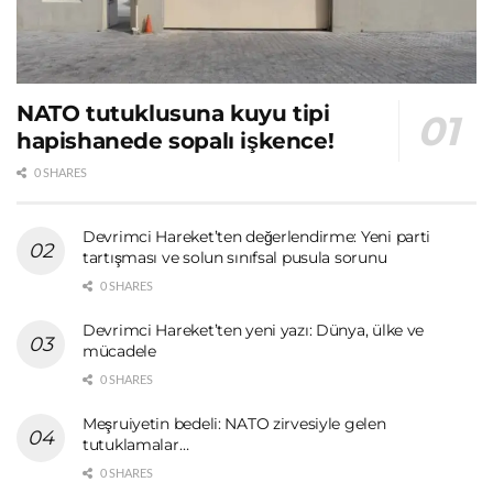
NATO tutuklusuna kuyu tipi
hapishanede sopalı işkence!
0 SHARES
Devrimci Hareket’ten değerlendirme: Yeni parti
tartışması ve solun sınıfsal pusula sorunu
0 SHARES
Devrimci Hareket’ten yeni yazı: Dünya, ülke ve
mücadele
0 SHARES
Meşruiyetin bedeli: NATO zirvesiyle gelen
tutuklamalar…
0 SHARES