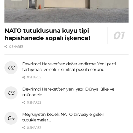
NATO tutuklusuna kuyu tipi
hapishanede sopalı işkence!
0 SHARES
Devrimci Hareket’ten değerlendirme: Yeni parti
tartışması ve solun sınıfsal pusula sorunu
0 SHARES
Devrimci Hareket’ten yeni yazı: Dünya, ülke ve
mücadele
0 SHARES
Meşruiyetin bedeli: NATO zirvesiyle gelen
tutuklamalar…
0 SHARES