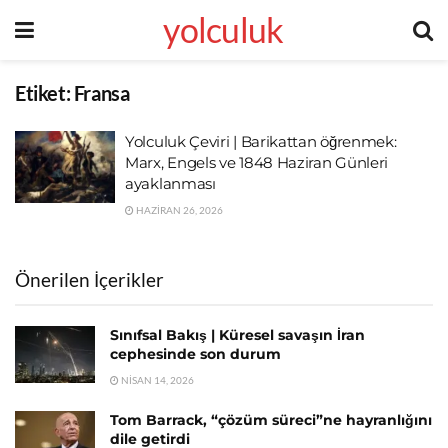
yolculuk
Etiket:
Fransa
Yolculuk Çeviri | Barikattan öğrenmek:
Marx, Engels ve 1848 Haziran Günleri
ayaklanması
HAZIRAN 26, 2026
Önerilen İçerikler
Sınıfsal Bakış | Küresel savaşın İran
cephesinde son durum
NISAN 14, 2026
Tom Barrack, “çözüm süreci”ne hayranlığını
dile getirdi