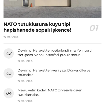
NATO tutuklusuna kuyu tipi
hapishanede sopalı işkence!
0 SHARES
Devrimci Hareket’ten değerlendirme: Yeni parti
tartışması ve solun sınıfsal pusula sorunu
0 SHARES
Devrimci Hareket’ten yeni yazı: Dünya, ülke ve
mücadele
0 SHARES
Meşruiyetin bedeli: NATO zirvesiyle gelen
tutuklamalar…
0 SHARES