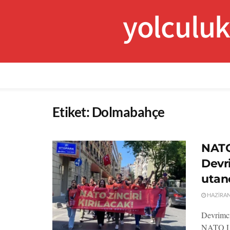
yolculu
Etiket:
Dolmabahçe
NATO
Devri
utanç
HAZIRAN 
Devrimci
NATO Lid