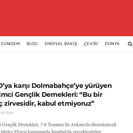
k
GÜNDEM
BLOG
SINIFSAL BAKIŞ
ÇEVIRI
DÜNYA
’ya karşı Dolmabahçe’ye yürüyen
mci Gençlik Dernekleri: “Bu bir
 zirvesidir, kabul etmiyoruz”
29, 2026
 Gençlik Dernekleri, 7-8 Temmuz'da Ankara'da düzenlenecek
erler Zirvesi kapsamında İstanbul'da gerçekleştirilen