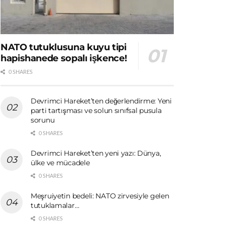
NATO tutuklusuna kuyu tipi
hapishanede sopalı işkence!
0 SHARES
Devrimci Hareket’ten değerlendirme: Yeni
parti tartışması ve solun sınıfsal pusula
sorunu
0 SHARES
Devrimci Hareket’ten yeni yazı: Dünya,
ülke ve mücadele
0 SHARES
Meşruiyetin bedeli: NATO zirvesiyle gelen
tutuklamalar…
0 SHARES