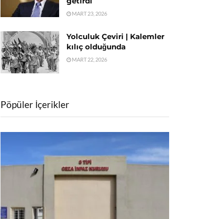
getirdi
MART 23, 2026
Yolculuk Çeviri | Kalemler
kılıç olduğunda
MART 22, 2026
Pöpüler İçerikler