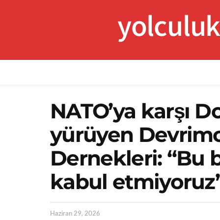
yolculu
NATO’ya karşı D
yürüyen Devrimc
Dernekleri: “Bu b
kabul etmiyoruz
Haziran 29, 2026