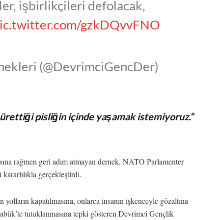
r, işbirlikçileri defolacak,
ic.twitter.com/gzkDQvvFNO
nekleri (@DevrimciGencDer)
rettiği pisliğin içinde yaşamak istemiyoruz.
“
lmasına rağmen geri adım atmayan dernek, NATO Parlamenter
ararlılıkla gerçekleştirdi.
 yolların kapatılmasına, onlarca insanın işkenceyle gözaltına
abük’te tutuklanmasına tepki gösteren Devrimci Gençlik