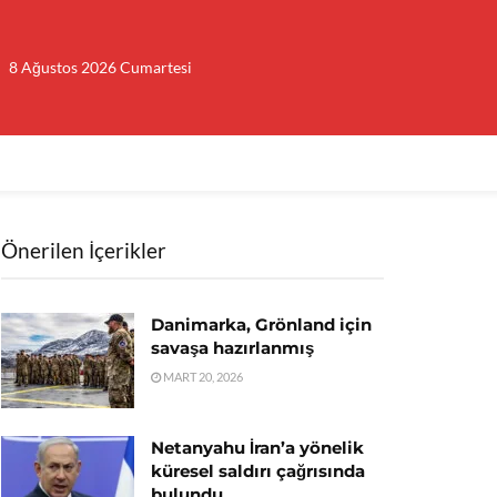
8 Ağustos 2026 Cumartesi
Önerilen İçerikler
Danimarka, Grönland için
savaşa hazırlanmış
MART 20, 2026
Netanyahu İran’a yönelik
küresel saldırı çağrısında
bulundu