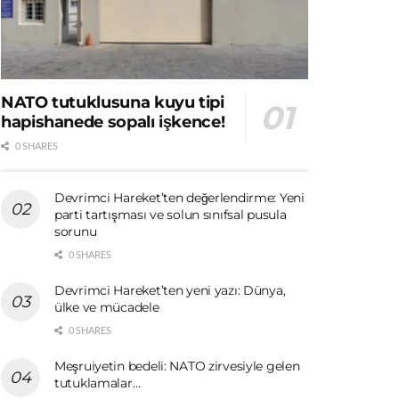
NATO tutuklusuna kuyu tipi
hapishanede sopalı işkence!
0 SHARES
Devrimci Hareket’ten değerlendirme: Yeni
parti tartışması ve solun sınıfsal pusula
sorunu
0 SHARES
Devrimci Hareket’ten yeni yazı: Dünya,
ülke ve mücadele
0 SHARES
Meşruiyetin bedeli: NATO zirvesiyle gelen
tutuklamalar…