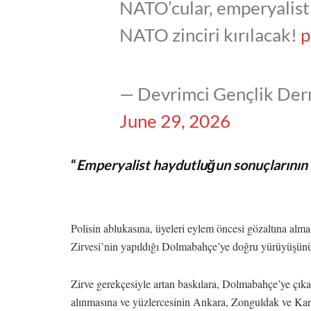
NATO’cular, emperyalistle
NATO zinciri kırılacak!
p
— Devrimci Gençlik Der
June 29, 2026
“
E
mperyalist
haydutluğun sonuçlarının ü
Polisin ablukasına, üyeleri eylem öncesi gözaltına a
Zirvesi’nin yapıldığı Dolmabahçe’ye doğru yürüyüşünü k
Zirve gerekçesiyle artan baskılara, Dolmabahçe’ye çıkan
alınmasına ve yüzlercesinin Ankara, Zonguldak ve Kar