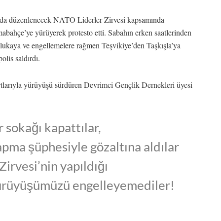
’da düzenlenecek NATO Liderler Zirvesi kapsamında
mabahçe’ye yürüyerek protesto etti. Sabahın erken saatlerinden
 ablukaya ve engellemelere rağmen Teşvikiye’den Taşkışla’ya
lis saldırdı.
artlarıyla yürüyüşü sürdüren Devrimci Gençlik Dernekleri üyesi
sokağı kapattılar,
pma şüphesiyle gözaltına aldılar
rvesi’nin yapıldığı
ürüyüşümüzü engelleyemediler!