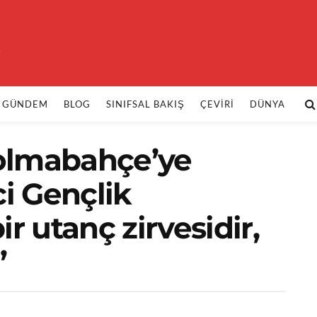
k
GÜNDEM
BLOG
SINIFSAL BAKIŞ
ÇEVIRI
DÜNYA
olmabahçe’ye
i Gençlik
ir utanç zirvesidir,
”