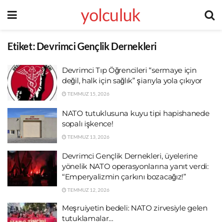
yolculuk
Etiket:
Devrimci Gençlik Dernekleri
Devrimci Tıp Öğrencileri “sermaye için
değil, halk için sağlık” şiarıyla yola çıkıyor
TEMMUZ 15, 2026
NATO tutuklusuna kuyu tipi hapishanede
sopalı işkence!
TEMMUZ 13, 2026
Devrimci Gençlik Dernekleri, üyelerine
yönelik NATO operasyonlarına yanıt verdi:
“Emperyalizmin çarkını bozacağız!”
TEMMUZ 12, 2026
Meşruiyetin bedeli: NATO zirvesiyle gelen
tutuklamalar…