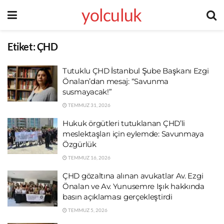
yolculuk
Etiket:
ÇHD
Tutuklu ÇHD İstanbul Şube Başkanı Ezgi
Önalan’dan mesaj: “Savunma
susmayacak!”
TEMMUZ 31, 2026
Hukuk örgütleri tutuklanan ÇHD’li
meslektaşları için eylemde: Savunmaya
Özgürlük
TEMMUZ 16, 2026
ÇHD gözaltına alınan avukatlar Av. Ezgi
Önalan ve Av. Yunusemre Işık hakkında
basın açıklaması gerçekleştirdi
TEMMUZ 5, 2026