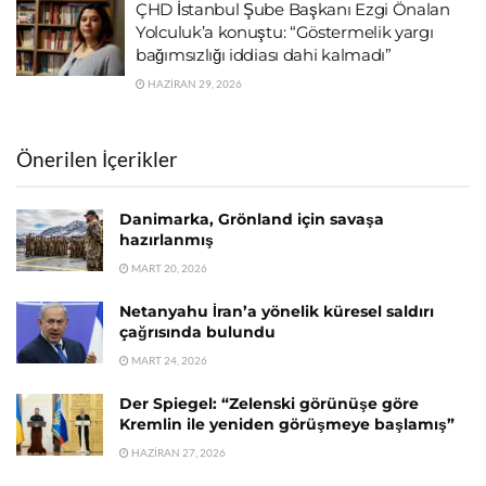
ÇHD İstanbul Şube Başkanı Ezgi Önalan
Yolculuk’a konuştu: “Göstermelik yargı
bağımsızlığı iddiası dahi kalmadı”
HAZIRAN 29, 2026
Önerilen İçerikler
Danimarka, Grönland için savaşa
hazırlanmış
MART 20, 2026
Netanyahu İran’a yönelik küresel saldırı
çağrısında bulundu
MART 24, 2026
Der Spiegel: “Zelenski görünüşe göre
Kremlin ile yeniden görüşmeye başlamış”
HAZIRAN 27, 2026