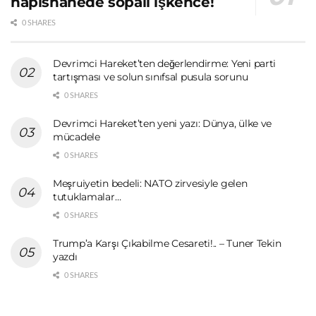
hapishanede sopalı işkence!
0 SHARES
Devrimci Hareket’ten değerlendirme: Yeni parti
tartışması ve solun sınıfsal pusula sorunu
0 SHARES
Devrimci Hareket’ten yeni yazı: Dünya, ülke ve
mücadele
0 SHARES
Meşruiyetin bedeli: NATO zirvesiyle gelen
tutuklamalar…
0 SHARES
Trump’a Karşı Çıkabilme Cesareti!.. – Tuner Tekin
yazdı
0 SHARES