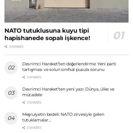
NATO tutuklusuna kuyu tipi
hapishanede sopalı işkence!
0 SHARES
Devrimci Hareket’ten değerlendirme: Yeni parti
tartışması ve solun sınıfsal pusula sorunu
0 SHARES
Devrimci Hareket’ten yeni yazı: Dünya, ülke ve
mücadele
0 SHARES
Meşruiyetin bedeli: NATO zirvesiyle gelen
tutuklamalar…
0 SHARES