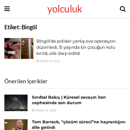
yolculuk
Etiket:
Bingöl
Bingöl’de polisler yanlış eve operasyon
düzenledi, 15 yaşında bir çocuğun kolu
kırıldı, aile darp edildi
MAYIS 14, 2026
Önerilen İçerikler
Sınıfsal Bakış | Küresel savaşın İran
cephesinde son durum
NISAN 14, 2026
Tom Barrack, “çözüm süreci”ne hayranlığını
dile getirdi