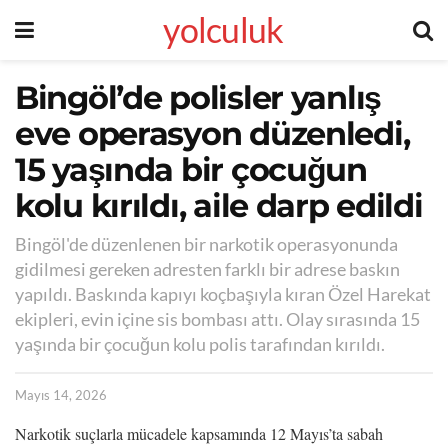
yolculuk
Bingöl’de polisler yanlış
eve operasyon düzenledi,
15 yaşında bir çocuğun
kolu kırıldı, aile darp edildi
Bingöl'de düzenlenen bir narkotik operasyonunda
gidilmesi gereken adresten farklı bir adrese baskın
yapıldı. Baskında kapıyı koçbaşıyla kıran Özel Harekat
ekipleri, evin içine sis bombası attı. Olay sırasında 15
yaşında bir çocuğun kolu polis tarafından kırıldı.
Mayıs 14, 2026
Narkotik suçlarla mücadele kapsamında 12 Mayıs’ta sabah