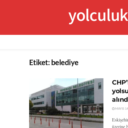
yolculu
Etiket:
belediye
CHP’l
yolsu
alınd
MAYIS 14
Eskişehi
üzerine 