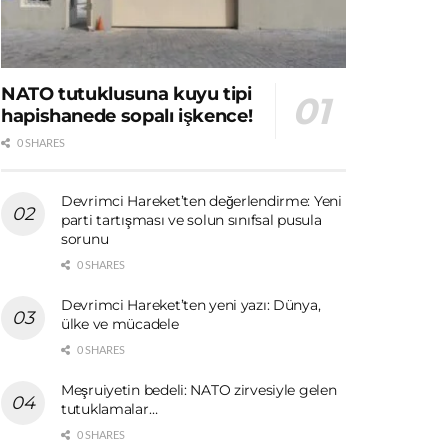
NATO tutuklusuna kuyu tipi
hapishanede sopalı işkence!
0 SHARES
Devrimci Hareket’ten değerlendirme: Yeni
parti tartışması ve solun sınıfsal pusula
sorunu
0 SHARES
Devrimci Hareket’ten yeni yazı: Dünya,
ülke ve mücadele
0 SHARES
Meşruiyetin bedeli: NATO zirvesiyle gelen
tutuklamalar…
0 SHARES