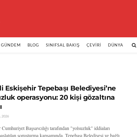
k
GÜNDEM
BLOG
SINIFSAL BAKIŞ
ÇEVIRI
DÜNYA
i Eskişehir Tepebaşı Belediyesi’ne
zluk operasyonu: 20 kişi gözaltına
ı
, 2026
r Cumhuriyet Başsavcılığı tarafından "yolsuzluk" iddiaları
başlatılan soruşturma kapsamında, Tepebaşı Belediyesi ve bağlı