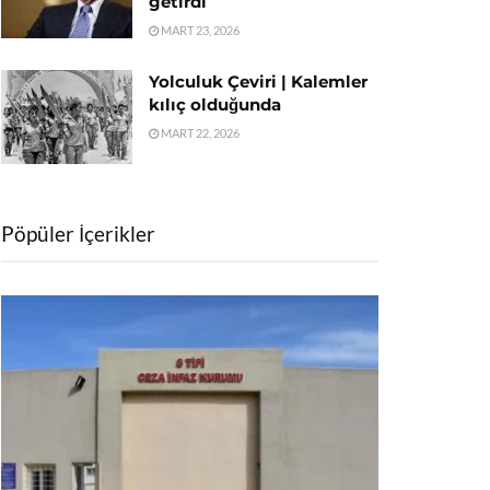
getirdi
MART 23, 2026
Yolculuk Çeviri | Kalemler
kılıç olduğunda
MART 22, 2026
Pöpüler İçerikler