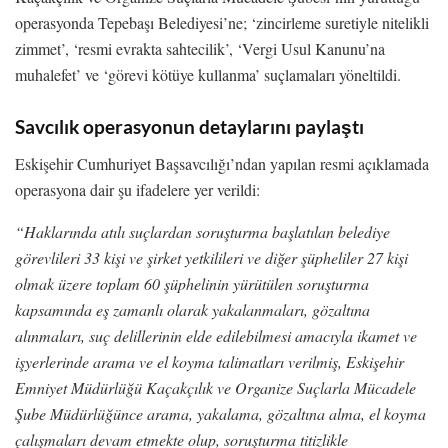
operasyonda Tepebaşı Belediyesi’ne; ‘zincirleme suretiyle nitelikli
zimmet’, ‘resmi evrakta sahtecilik’, ‘Vergi Usul Kanunu’na
muhalefet’ ve ‘görevi kötüye kullanma’ suçlamaları yöneltildi.
Savcılık operasyonun detaylarını paylaştı
Eskişehir Cumhuriyet Başsavcılığı’ndan yapılan resmi açıklamada
operasyona dair şu ifadelere yer verildi:
“Haklarında atılı suçlardan soruşturma başlatılan belediye
görevlileri 33 kişi ve şirket yetkilileri ve diğer şüpheliler 27 kişi
olmak üzere toplam 60 şüphelinin yürütülen soruşturma
kapsamında eş zamanlı olarak yakalanmaları, gözaltına
alınmaları, suç delillerinin elde edilebilmesi amacıyla ikamet ve
işyerlerinde arama ve el koyma talimatları verilmiş, Eskişehir
Emniyet Müdürlüğü Kaçakçılık ve Organize Suçlarla Mücadele
Şube Müdürlüğünce arama, yakalama, gözaltına alma, el koyma
çalışmaları devam etmekte olup, soruşturma titizlikle