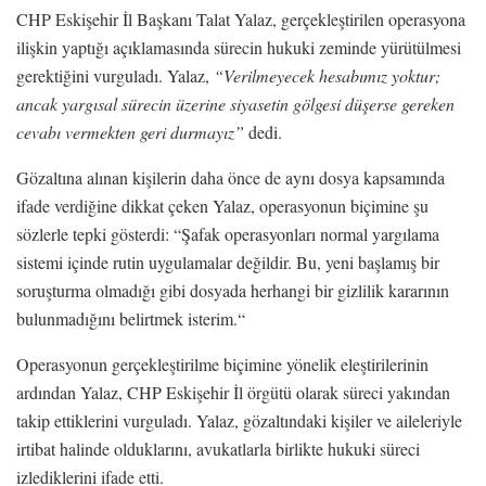
CHP Eskişehir İl Başkanı Talat Yalaz, gerçekleştirilen operasyona
ilişkin yaptığı açıklamasında sürecin hukuki zeminde yürütülmesi
gerektiğini vurguladı. Yalaz,
“Verilmeyecek hesabımız yoktur;
ancak yargısal sürecin üzerine siyasetin gölgesi düşerse gereken
cevabı vermekten geri durmayız”
dedi.
Gözaltına alınan kişilerin daha önce de aynı dosya kapsamında
ifade verdiğine dikkat çeken Yalaz, operasyonun biçimine şu
sözlerle tepki gösterdi: “Şafak operasyonları normal yargılama
sistemi içinde rutin uygulamalar değildir. Bu, yeni başlamış bir
soruşturma olmadığı gibi dosyada herhangi bir g
izlilik kararının
bulunmadığını belirtmek isterim.
“
Operasyonun gerçekleştirilme biçimine yönelik eleştirilerinin
ardından Yalaz, CHP Eskişehir İl örgütü olarak süreci yakından
takip ettiklerini vurguladı. Yalaz, gözaltındaki kişiler ve aileleriyle
irtibat halinde olduklarını, avukatlarla birlikte hukuki süreci
izlediklerini ifade etti.