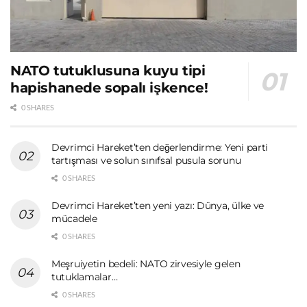
NATO tutuklusuna kuyu tipi
hapishanede sopalı işkence!
0 SHARES
Devrimci Hareket’ten değerlendirme: Yeni parti
tartışması ve solun sınıfsal pusula sorunu
0 SHARES
Devrimci Hareket’ten yeni yazı: Dünya, ülke ve
mücadele
0 SHARES
Meşruiyetin bedeli: NATO zirvesiyle gelen
tutuklamalar…
0 SHARES