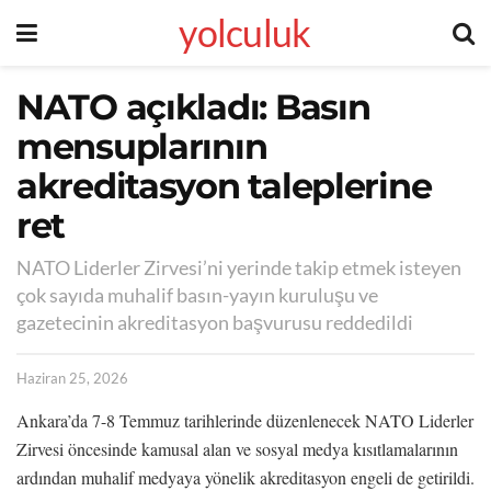
yolculuk
NATO açıkladı: Basın
mensuplarının
akreditasyon taleplerine
ret
NATO Liderler Zirvesi’ni yerinde takip etmek isteyen
çok sayıda muhalif basın-yayın kuruluşu ve
gazetecinin akreditasyon başvurusu reddedildi
Haziran 25, 2026
Ankara’da 7-8 Temmuz tarihlerinde düzenlenecek NATO Liderler
Zirvesi öncesinde kamusal alan ve sosyal medya kısıtlamalarının
ardından muhalif medyaya yönelik akreditasyon engeli de getirildi.