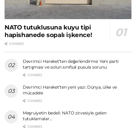
NATO tutuklusuna kuyu tipi
hapishanede sopalı işkence!
0 SHARES
Devrimci Hareket’ten değerlendirme: Yeni parti
tartışması ve solun sınıfsal pusula sorunu
0 SHARES
Devrimci Hareket’ten yeni yazı: Dünya, ülke ve
mücadele
0 SHARES
Meşruiyetin bedeli: NATO zirvesiyle gelen
tutuklamalar…
0 SHARES