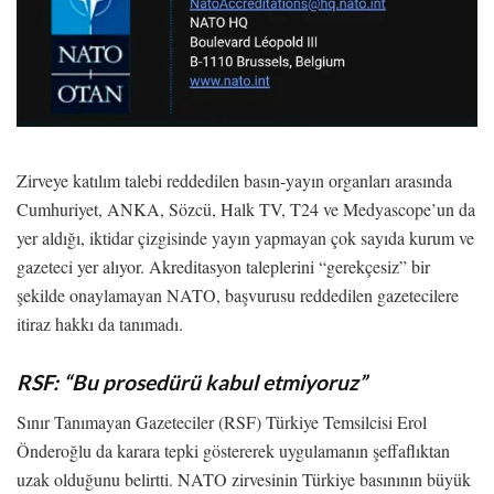
Zirveye katılım talebi reddedilen basın-yayın organları arasında
Cumhuriyet, ANKA, Sözcü, Halk TV, T24 ve Medyascope’un da
yer aldığı, iktidar çizgisinde yayın yapmayan çok sayıda kurum ve
gazeteci yer alıyor. Akreditasyon taleplerini “gerekçesiz” bir
şekilde onaylamayan NATO, başvurusu reddedilen gazetecilere
itiraz hakkı da tanımadı.
RSF: “Bu prosedürü kabul etmiyoruz”
Sınır Tanımayan Gazeteciler (RSF) Türkiye Temsilcisi Erol
Önderoğlu da karara tepki göstererek uygulamanın şeffaflıktan
uzak olduğunu belirtti. NATO zirvesinin Türkiye basınının büyük