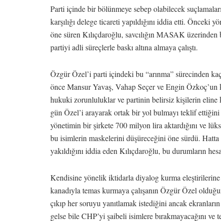
Parti içinde bir bölünmeye sebep olabilecek suçlamaları
karşılığı delege ticareti yapıldığını iddia etti. Önceki 
öne süren Kılıçdaroğlu, savcılığın MASAK üzerinden bu k
partiyi adli süreçlerle baskı altına almaya çalıştı.
Özgür Özel’i parti içindeki bu “arınma” sürecinden ka
önce Mansur Yavaş, Vahap Seçer ve Engin Özkoç’un ken
hukuki zorunluluklar ve partinin belirsiz kişilerin eline
gün Özel’i arayarak ortak bir yol bulmayı teklif ettiği
yönetimin bir şirkete 700 milyon lira aktardığını ve lüks
bu isimlerin maskelerini düşüreceğini öne sürdü. Hatta
yakıldığını iddia eden Kılıçdaroğlu, bu durumların hesa
Kendisine yönelik iktidarla diyalog kurma eleştirilerine
kanadıyla temas kurmaya çalışanın Özgür Özel olduğun
çıkıp her soruyu yanıtlamak istediğini ancak ekranların
gelse bile CHP’yi şaibeli isimlere bırakmayacağını ve t