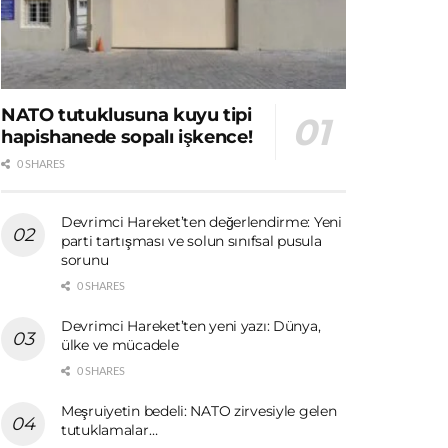
NATO tutuklusuna kuyu tipi
hapishanede sopalı işkence!
0 SHARES
Devrimci Hareket’ten değerlendirme: Yeni
parti tartışması ve solun sınıfsal pusula
sorunu
0 SHARES
Devrimci Hareket’ten yeni yazı: Dünya,
ülke ve mücadele
0 SHARES
Meşruiyetin bedeli: NATO zirvesiyle gelen
tutuklamalar…