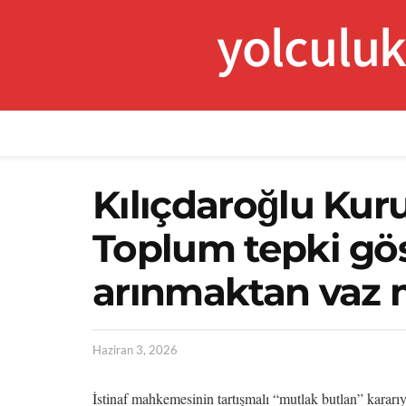
yolculu
Kılıçdaroğlu Kuru
Toplum tepki göst
arınmaktan vaz 
Haziran 3, 2026
İstinaf mahkemesinin tartışmalı “mutlak butlan” kara