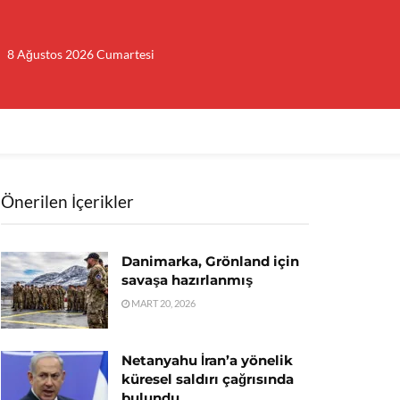
8 Ağustos 2026 Cumartesi
Önerilen İçerikler
Danimarka, Grönland için
savaşa hazırlanmış
MART 20, 2026
Netanyahu İran’a yönelik
küresel saldırı çağrısında
bulundu