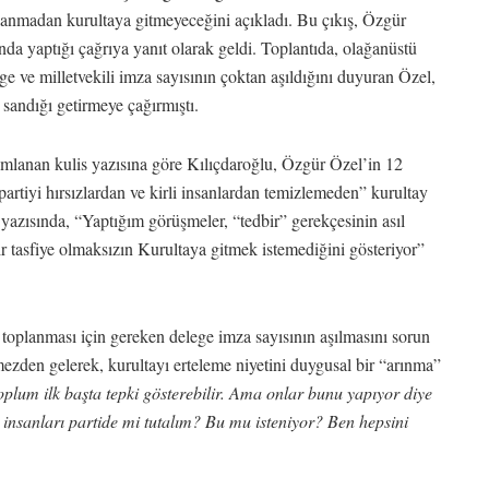
mlanmadan kurultaya gitmeyeceğini açıkladı. Bu çıkış, Özgür
 yaptığı çağrıya yanıt olarak geldi. Toplantıda, olağanüstü
 ve milletvekili imza sayısının çoktan aşıldığını duyuran Özel,
 sandığı getirmeye çağırmıştı.
mlanan kulis yazısına göre Kılıçdaroğlu, Özgür Özel’in 12
partiyi hırsızlardan ve kirli insanlardan temizlemeden” kurultay
azısında, “Yaptığım görüşmeler, “tedbir” gerekçesinin asıl
r tasfiye olmaksızın Kurultaya gitmek istemediğini gösteriyor”
 toplanması için gereken delege imza sayısının aşılmasını sorun
rmezden gelerek, kurultayı erteleme niyetini duygusal bir “arınma”
plum ilk başta tepki gösterebilir. Ama onlar bunu yapıyor diye
 insanları partide mi tutalım? Bu mu isteniyor? Ben hepsini