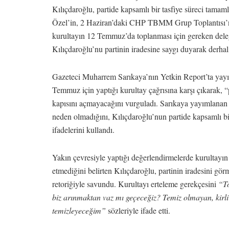
Kılıçdaroğlu, partide kapsamlı bir tasfiye süreci tama
Özel’in, 2 Haziran’daki CHP TBMM Grup Toplantısı’nda
kurultayın 12 Temmuz’da toplanması için gereken delege
Kılıçdaroğlu’nu partinin iradesine saygı duyarak derhal
Gazeteci Muharrem Sarıkaya’nın Yetkin Report’ta yayı
Temmuz için yaptığı kurultay çağrısına karşı çıkarak, “
kapısını açmayacağını vurguladı. Sarıkaya yayımlanan y
neden olmadığını, Kılıçdaroğlu’nun partide kapsamlı bi
ifadelerini kullandı.
Yakın çevresiyle yaptığı değerlendirmelerde kurultayın
etmediğini belirten Kılıçdaroğlu, partinin iradesini gö
retoriğiyle savundu. Kurultayı erteleme gerekçesini
“To
biz arınmaktan vaz mı geçeceğiz? Temiz olmayan, kirli
temizleyeceğim”
sözleriyle ifade etti.