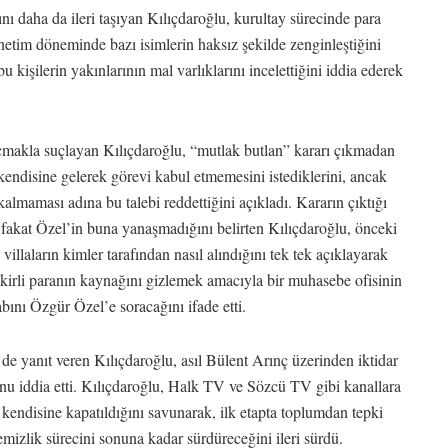
nı daha da ileri taşıyan Kılıçdaroğlu, kurultay sürecinde para
yönetim döneminde bazı isimlerin haksız şekilde zenginleştiğini
işilerin yakınlarının mal varlıklarını incelettiğini iddia ederek
çmakla suçlayan Kılıçdaroğlu, “mutlak butlan” kararı çıkmadan
disine gelerek görevi kabul etmemesini istediklerini, ancak
 kalmaması adına bu talebi reddettiğini açıkladı. Kararın çıktığı
ni fakat Özel’in buna yanaşmadığını belirten Kılıçdaroğlu, önceki
 villaların kimler tarafından nasıl alındığını tek tek açıklayarak
 kirli paranın kaynağını gizlemek amacıyla bir muhasebe ofisinin
bını Özgür Özel’e soracağını ifade etti.
 de yanıt veren Kılıçdaroğlu, asıl Bülent Arınç üzerinden iktidar
u iddia etti. Kılıçdaroğlu, Halk TV ve Sözcü TV gibi kanallara
 kendisine kapatıldığını savunarak, ilk etapta toplumdan tepki
emizlik sürecini sonuna kadar sürdüreceğini ileri sürdü.