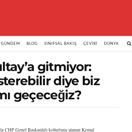
k
GÜNDEM
BLOG
SINIFSAL BAKIŞ
ÇEVIRI
DÜNYA
ltay’a gitmiyor:
erebilir diye biz
mı geçeceğiz?
rıyla CHP Genel Başkanlığı koltuğuna atanan Kemal