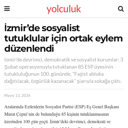
yolculuk
İzmir’de sosyalist
tutuklular için ortak eylem
düzenlendi
İzmir’de devrimci, demokratik ve sosyalist kurumlar; 3
Şubat operasyonuyla tutuklanan 85 ESP üyesinin
tutukluluğunun 100. gününde, "Faşist abluka
dağıtılacak, özgürlük kazanacak" şiarıyla sokağa çıktı.
Mayıs 13, 2026
Aralarında Ezilenlerin Sosyalist Partisi (ESP) Eş Genel Başkanı
Murat Çepni’nin de bulunduğu 85 kişinin tutuklanmasının
üzerinden 100 gün geçti. İzmir’deki devrimci, demokrati ve