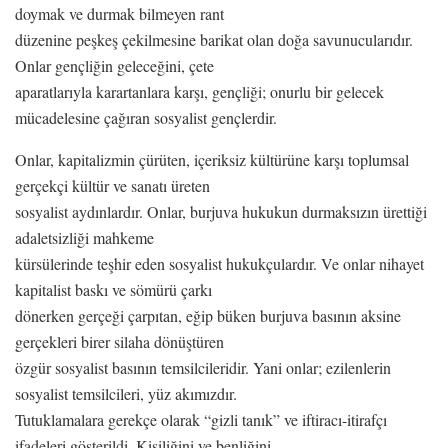
doymak ve durmak bilmeyen rant
düzenine peşkeş çekilmesine barikat olan doğa savunucularıdır.
Onlar gençliğin geleceğini, çete
aparatlarıyla karartanlara karşı, gençliği; onurlu bir gelecek
mücadelesine çağıran sosyalist gençlerdir.
Onlar, kapitalizmin çürüten, içeriksiz kültürüne karşı toplumsal
gerçekçi kültür ve sanatı üreten
sosyalist aydınlardır. Onlar, burjuva hukukun durmaksızın ürettiği
adaletsizliği mahkeme
kürsülerinde teşhir eden sosyalist hukukçulardır. Ve onlar nihayet
kapitalist baskı ve sömürü çarkı
dönerken gerçeği çarpıtan, eğip büken burjuva basının aksine
gerçekleri birer silaha dönüştüren
özgür sosyalist basının temsilcileridir. Yani onlar; ezilenlerin
sosyalist temsilcileri, yüz akımızdır.
Tutuklamalara gerekçe olarak “gizli tanık” ve iftiracı-itirafçı
ifadeleri gösterildi. Kişiliğini ve benliğini