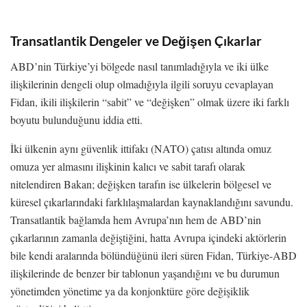
Transatlantik Dengeler ve Değişen Çıkarlar
ABD’nin Türkiye’yi bölgede nasıl tanımladığıyla ve iki ülke
ilişkilerinin dengeli olup olmadığıyla ilgili soruyu cevaplayan
Fidan, ikili ilişkilerin “sabit” ve “değişken” olmak üzere iki farklı
boyutu bulunduğunu iddia etti.
İki ülkenin aynı güvenlik ittifakı (NATO) çatısı altında omuz
omuza yer almasını ilişkinin kalıcı ve sabit tarafı olarak
nitelendiren Bakan; değişken tarafın ise ülkelerin bölgesel ve
küresel çıkarlarındaki farklılaşmalardan kaynaklandığını savundu.
Transatlantik bağlamda hem Avrupa’nın hem de ABD’nin
çıkarlarının zamanla değiştiğini, hatta Avrupa içindeki aktörlerin
bile kendi aralarında bölündüğünü ileri süren Fidan, Türkiye-ABD
ilişkilerinde de benzer bir tablonun yaşandığını ve bu durumun
yönetimden yönetime ya da konjonktüre göre değişiklik