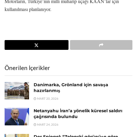
Motorların, Türkiye’nin milli muharip uçağı KAAN’lar için
kullanılması planlanıyor.
Önerilen İçerikler
Danimarka, Grönland için savaşa
hazırlanmış
MART 20, 2026
Netanyahu İran’a yönelik küresel saldırı
çağrısında bulundu
MART 24, 2026
Der Spiegel: “Zelenski görünüşe göre