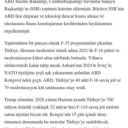
ABD Hazine Bakanlığı, Cumhurbaşkanlığı Savunma Sanayii
Başkanlığı’nı (SSB) yaptırım listesine eklemiştir. Böylece SSB’nin
ABD’den ekipman ve teknoloji ihracat lisansı alması ve
uluslararası finans kuruluşlarının kredilerinden faydalanması
engellenmiştir.
Yaptırımların bir parçası olarak F-35 programından çıkarılan
Türkiye, filosunu modernize etmek adına 2021’de F-16 jetleri ve
modernizasyon kitleri alma talebinde bulundu. Yıllarca
sürüncemede kalan talep ancak Ankara’nın 2024’te İsveç’in
NATO üyeliğine yeşil ışık yakmasının ardından ABD
Kongresi’nden geçti. ABD, Türkiye’ye 40 adet F-16 savaş jeti ve
79 modernizasyon kiti satılmasına onay verdi.
Trump yönetimi, 2026 yılının Haziran ayında Türkiye’ye 700
milyon dolarlık (yaklaşık 32 milyar lira) F-110 savaş jeti motoru
satma niyetini beyan etti. Kongre’nin 15 gün içinde itiraz
etmemesi durumunda bu motorlar Türkiye’ye satılabilecek.