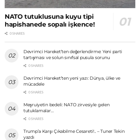
NATO tutuklusuna kuyu tipi
hapishanede sopalı işkence!
0 SHARES
Devrimci Hareket’ten değerlendirme: Yeni parti
tartışması ve solun sınıfsal pusula sorunu
0 SHARES
Devrimci Hareket’ten yeni yazı: Dünya, ülke ve
mücadele
0 SHARES
Meşruiyetin bedeli: NATO zirvesiyle gelen
tutuklamalar…
0 SHARES
Trump’a Karşı Çıkabilme Cesareti!.. – Tuner Tekin
yazdı