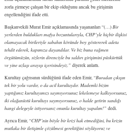
zorla girmeye çalışan bir ekip olduğunu ancak bu girişimin
engellendiğini ifade etti.
Başkanvekili Murat Emir açıklamasında yaşananları “(…)
Bir
yerlerden buldukları mafya bozuntularıyla, CHP’yle hiçbir ilişkisi
olamayacak birileriyle sabahın köründe boy göstererek adeta
tehdit ederek, kapımıza dayandılar. Ve biz buna rağmen
örgütümüzün, sizlerin direnciyle bu saldırı girişimini püskürttük
ve yine uzlaşı arayışı içerisindeyiz.”
diyerek anlattı.
Kurultay çağrısının sürdüğünü ifade eden Emir, “
Buradan çıkışın
tek bir yolu vardır, o da acil kurultaydır. Mademki bizim
yaptığımız kurultayımızı saymıyorsunuz lekelemeye kalkıyorsunuz,
iki olağanüstü kurultayı saymıyorsunuz, o halde getirin sandığı
hangi delegeyle istiyorsanız onunla kurultay yapalım!”
dedi.
Ayrıca Emir, “
CHP’nin böyle bir krizi hak etmediğini, bu krizin
mutlaka bir iletişimle çözülmesi gerektiğini söylüyoruz ve