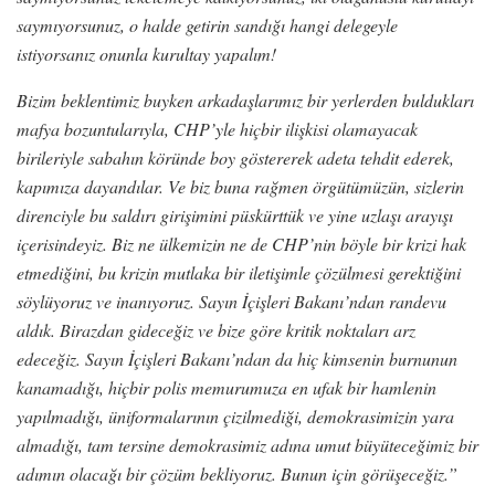
saymıyorsunuz, o halde getirin sandığı hangi delegeyle
istiyorsanız onunla kurultay yapalım!
Bizim beklentimiz buyken arkadaşlarımız bir yerlerden buldukları
mafya bozuntularıyla, CHP’yle hiçbir ilişkisi olamayacak
birileriyle sabahın köründe boy göstererek adeta tehdit ederek,
kapımıza dayandılar. Ve biz buna rağmen örgütümüzün, sizlerin
direnciyle bu saldırı girişimini püskürttük ve yine uzlaşı arayışı
içerisindeyiz. Biz ne ülkemizin ne de CHP’nin böyle bir krizi hak
etmediğini, bu krizin mutlaka bir iletişimle çözülmesi gerektiğini
söylüyoruz ve inanıyoruz. Sayın İçişleri Bakanı’ndan randevu
aldık. Birazdan gideceğiz ve bize göre kritik noktaları arz
edeceğiz. Sayın İçişleri Bakanı’ndan da hiç kimsenin burnunun
kanamadığı, hiçbir polis memurumuza en ufak bir hamlenin
yapılmadığı, üniformalarının çizilmediği, demokrasimizin yara
almadığı, tam tersine demokrasimiz adına umut büyüteceğimiz bir
adımın olacağı bir çözüm bekliyoruz. Bunun için görüşeceğiz.”