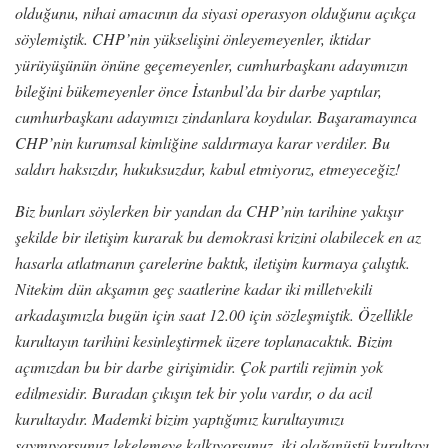
olduğunu, nihai amacının da siyasi operasyon olduğunu açıkça
söylemiştik. CHP’nin yükselişini önleyemeyenler, iktidar
yürüyüşünün önüne geçemeyenler, cumhurbaşkanı adayımızın
bileğini bükemeyenler önce İstanbul’da bir darbe yaptılar,
cumhurbaşkanı adayımızı zindanlara koydular. Başaramayınca
CHP’nin kurumsal kimliğine saldırmaya karar verdiler. Bu
saldırı haksızdır, hukuksuzdur, kabul etmiyoruz, etmeyeceğiz!
Biz bunları söylerken bir yandan da CHP’nin tarihine yakışır
şekilde bir iletişim kurarak bu demokrasi krizini olabilecek en az
hasarla atlatmanın çarelerine baktık, iletişim kurmaya çalıştık.
Nitekim dün akşamın geç saatlerine kadar iki milletvekili
arkadaşımızla bugün için saat 12.00 için sözleşmiştik. Özellikle
kurultayın tarihini kesinleştirmek üzere toplanacaktık. Bizim
açımızdan bu bir darbe girişimidir. Çok partili rejimin yok
edilmesidir. Buradan çıkışın tek bir yolu vardır, o da acil
kurultaydır. Mademki bizim yaptığımız kurultayımızı
saymıyorsunuz lekelemeye kalkıyorsunuz, iki olağanüstü kurultayı