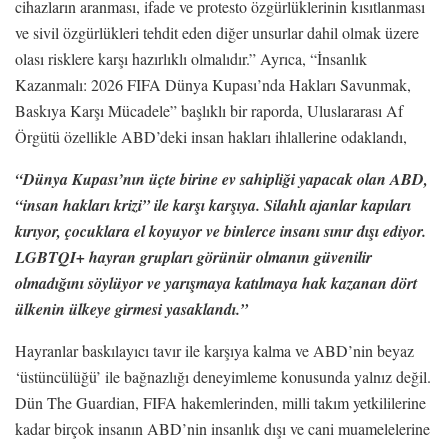
cihazların aranması, ifade ve protesto özgürlüklerinin kısıtlanması
ve sivil özgürlükleri tehdit eden diğer unsurlar dahil olmak üzere
olası risklere karşı hazırlıklı olmalıdır.” Ayrıca, “İnsanlık
Kazanmalı: 2026 FIFA Dünya Kupası’nda Hakları Savunmak,
Baskıya Karşı Mücadele” başlıklı bir raporda, Uluslararası Af
Örgütü özellikle ABD’deki insan hakları ihlallerine odaklandı,
“Dünya Kupası’nın üçte birine ev sahipliği yapacak olan ABD,
“insan hakları krizi” ile karşı karşıya. Silahlı ajanlar kapıları
kırıyor, çocuklara el koyuyor ve binlerce insanı sınır dışı ediyor.
LGBTQI+ hayran grupları görünür olmanın güvenilir
olmadığını söylüyor ve yarışmaya katılmaya hak kazanan dört
ülkenin ülkeye girmesi yasaklandı.”
Hayranlar baskılayıcı tavır ile karşıya kalma ve ABD’nin beyaz
‘üstüncülüğü’ ile bağnazlığı deneyimleme konusunda yalnız değil.
Dün The Guardian, FIFA hakemlerinden, milli takım yetkililerine
kadar birçok insanın ABD’nin insanlık dışı ve cani muamelelerine