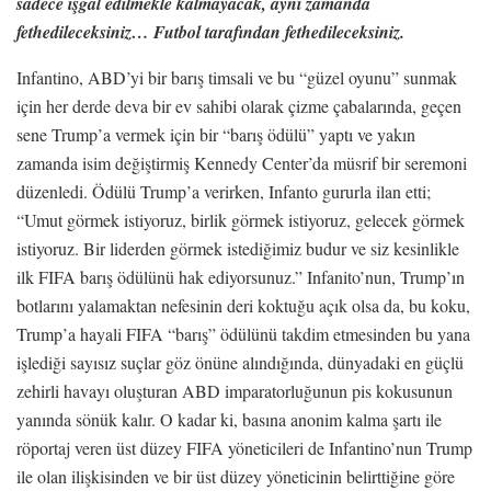
sadece işgal edilmekle kalmayacak, aynı zamanda
fethedileceksiniz… Futbol tarafından fethedileceksiniz.
Infantino, ABD’yi bir barış timsali ve bu “güzel oyunu” sunmak
için her derde deva bir ev sahibi olarak çizme çabalarında, geçen
sene Trump’a vermek için bir “barış ödülü” yaptı ve yakın
zamanda isim değiştirmiş Kennedy Center’da müsrif bir seremoni
düzenledi. Ödülü Trump’a verirken, Infanto gururla ilan etti;
“Umut görmek istiyoruz, birlik görmek istiyoruz, gelecek görmek
istiyoruz. Bir liderden görmek istediğimiz budur ve siz kesinlikle
ilk FIFA barış ödülünü hak ediyorsunuz.” Infanito’nun, Trump’ın
botlarını yalamaktan nefesinin deri koktuğu açık olsa da, bu koku,
Trump’a hayali FIFA “barış” ödülünü takdim etmesinden bu yana
işlediği sayısız suçlar göz önüne alındığında, dünyadaki en güçlü
zehirli havayı oluşturan ABD imparatorluğunun pis kokusunun
yanında sönük kalır. O kadar ki, basına anonim kalma şartı ile
röportaj veren üst düzey FIFA yöneticileri de Infantino’nun Trump
ile olan ilişkisinden ve bir üst düzey yöneticinin belirttiğine göre