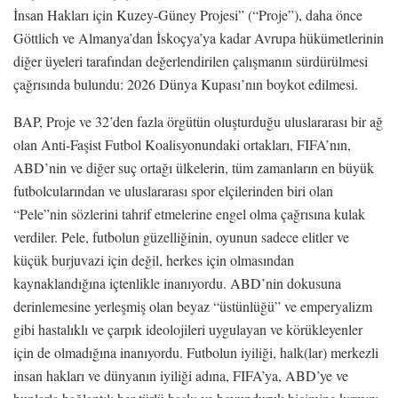
İnsan Hakları için Kuzey-Güney Projesi” (“Proje”), daha önce
Göttlich ve Almanya’dan İskoçya’ya kadar Avrupa hükümetlerinin
diğer üyeleri tarafından değerlendirilen çalışmanın sürdürülmesi
çağrısında bulundu: 2026 Dünya Kupası’nın boykot edilmesi.
BAP, Proje ve 32’den fazla örgütün oluşturduğu uluslararası bir ağ
olan Anti-Faşist Futbol Koalisyonundaki ortakları, FIFA’nın,
ABD’nin ve diğer suç ortağı ülkelerin, tüm zamanların en büyük
futbolcularından ve uluslararası spor elçilerinden biri olan
“Pele”nin sözlerini tahrif etmelerine engel olma çağrısına kulak
verdiler. Pele, futbolun güzelliğinin, oyunun sadece elitler ve
küçük burjuvazi için değil, herkes için olmasından
kaynaklandığına içtenlikle inanıyordu. ABD’nin dokusuna
derinlemesine yerleşmiş olan beyaz “üstünlüğü” ve emperyalizm
gibi hastalıklı ve çarpık ideolojileri uygulayan ve körükleyenler
için de olmadığına inanıyordu. Futbolun iyiliği, halk(lar) merkezli
insan hakları ve dünyanın iyiliği adına, FIFA’ya, ABD’ye ve