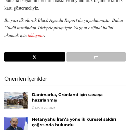
bunlarla bağlantılı her türlü baskı ve boyunduruk biçimine kırmızı
kartı göstermeliyiz.
Bu yazı ilk olarak Black Agenda Report’da yayınlanmıştır. Bahar
Güldü tarafından Türkçeleştirilmiştir. Yazının orijinal halini
okumak için
tıklayınız
.
Önerilen İçerikler
Danimarka, Grönland için savaşa
hazırlanmış
MART 20, 2026
Netanyahu İran’a yönelik küresel saldırı
çağrısında bulundu