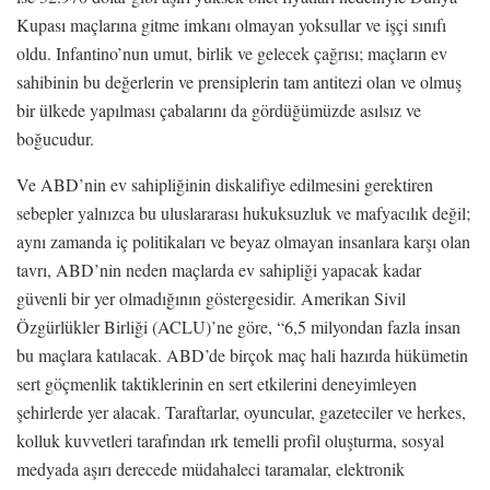
Kupası maçlarına gitme imkanı olmayan yoksullar ve işçi sınıfı
oldu. Infantino’nun umut, birlik ve gelecek çağrısı; maçların ev
sahibinin bu değerlerin ve prensiplerin tam antitezi olan ve olmuş
bir ülkede yapılması çabalarını da gördüğümüzde asılsız ve
boğucudur.
Ve ABD’nin ev sahipliğinin diskalifiye edilmesini gerektiren
sebepler yalnızca bu uluslararası hukuksuzluk ve mafyacılık değil;
aynı zamanda iç politikaları ve beyaz olmayan insanlara karşı olan
tavrı, ABD’nin neden maçlarda ev sahipliği yapacak kadar
güvenli bir yer olmadığının göstergesidir. Amerikan Sivil
Özgürlükler Birliği (ACLU)’ne göre, “6,5 milyondan fazla insan
bu maçlara katılacak. ABD’de birçok maç hali hazırda hükümetin
sert göçmenlik taktiklerinin en sert etkilerini deneyimleyen
şehirlerde yer alacak. Taraftarlar, oyuncular, gazeteciler ve herkes,
kolluk kuvvetleri tarafından ırk temelli profil oluşturma, sosyal
medyada aşırı derecede müdahaleci taramalar, elektronik