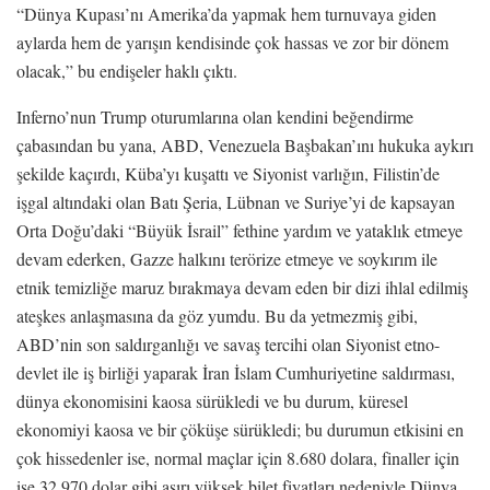
“Dünya Kupası’nı Amerika’da yapmak hem turnuvaya giden
aylarda hem de yarışın kendisinde çok hassas ve zor bir dönem
olacak,” bu endişeler haklı çıktı.
Inferno’nun Trump oturumlarına olan kendini beğendirme
çabasından bu yana, ABD, Venezuela Başbakan’ını hukuka aykırı
şekilde kaçırdı, Küba’yı kuşattı ve Siyonist varlığın, Filistin’de
işgal altındaki olan Batı Şeria, Lübnan ve Suriye’yi de kapsayan
Orta Doğu’daki “Büyük İsrail” fethine yardım ve yataklık etmeye
devam ederken, Gazze halkını terörize etmeye ve soykırım ile
etnik temizliğe maruz bırakmaya devam eden bir dizi ihlal edilmiş
ateşkes anlaşmasına da göz yumdu. Bu da yetmezmiş gibi,
ABD’nin son saldırganlığı ve savaş tercihi olan Siyonist etno-
devlet ile iş birliği yaparak İran İslam Cumhuriyetine saldırması,
dünya ekonomisini kaosa sürükledi ve bu durum, küresel
ekonomiyi kaosa ve bir çöküşe sürükledi; bu durumun etkisini en
çok hissedenler ise, normal maçlar için 8.680 dolara, finaller için
ise 32.970 dolar gibi aşırı yüksek bilet fiyatları nedeniyle Dünya