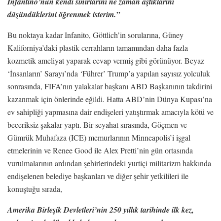
Infantino’nun kendi sınırlarını ne zaman aştıklarını
düşündüklerini öğrenmek isterim.”
Bu noktaya kadar Infanito, Göttlich’in sorularına, Güney
Kaliforniya’daki plastik cerrahların tamamından daha fazla
kozmetik ameliyat yaparak cevap vermiş gibi görünüyor. Beyaz
‘İnsanların’ Sarayı’nda ‘Führer’ Trump’a yapılan sayısız yolculuk
sonrasında, FIFA’nın yalakalar başkanı ABD Başkanının takdirini
kazanmak için önlerinde eğildi. Hatta ABD’nin Dünya Kupası’na
ev sahipliği yapmasına dair endişeleri yatıştırmak amacıyla kötü ve
beceriksiz şakalar yaptı. Bir seyahat sırasında, Göçmen ve
Gümrük Muhafaza (ICE) memurlarının Minneapolis’i işgal
etmelerinin ve Renee Good ile Alex Pretti’nin gün ortasında
vurulmalarının ardından şehirlerindeki yurtiçi militarizm hakkında
endişelenen belediye başkanları ve diğer şehir yetkilileri ile
konuştuğu sırada,
Amerika Birleşik Devletleri’nin 250 yıllık tarihinde ilk kez,