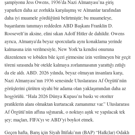
şampiyonu Jess Owens, 1936’da Nazi Almanyası’na giriş
yaparken daha az zorlukla karşılaşmış ve Almanlar tarafından
daha iyi muamele gördüğünü belirtmiştir; bu muameleye,
başarılarını tanımayı reddeden ABD Başkanı Franklin D.
Roosevelt’in aksine, elini sıkan Adolf Hitler de dahildir. Owens
ayrıca, Almanya’da beyaz sporcularla aynı konaklama yerinde
kalmasına izin verilmesiyle, New York’ta kendisi onuruna
düzenlenen ve lobiden bile içeri girmesine izin verilmeyen bir geçit
töreni sırasında bir otelde kalmaya zorlanmasının yarattığı zıtlığı
da ele aldı. ABD. 2026 yılında, beyaz olmayan insanlara karşı,
Nazi Almanyası’nın 1936 senesinde Uluslararası Af Örgütü’nün
görüşlerini çürüten siyahi bir adama olan yaklaşımından daha az
hoşgörülü. “Hala 2026 Dünya Kupası’nı baskı ve otoriter
pratiklerin alanı olmaktan kurtaracak zamanımız var.” Uluslararası
Af Örgütü’nün affına sığınarak, o noktayı aştık ve yapılacak tek
şey; maçları, FIFA’yı ve ABD’yi boykot etmek.
Geçen hafta, Barış için Siyah İttifakı’nın (BAP) “Halk(lar) Odaklı