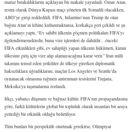
maruz bırakıldıklarını açıklayan bir makale yayınladı. Omar Atan,
resmi olarak Dünya Kupası maçı yöneten ilk Somalili olacakken,
ABD’ye girişi reddedildi. FIFA, Infantino’nun Trump ile olan
bağını Atan’ın lehine kullanmaktansa, korkakça geri çekildi ve şu
açıklamayı yaptı, “Ev sahibi ülkenin göçmen politikaları FIFA’yı
ilgilendirmemektedir, buna vize işlemleri de dahildir…önceki
FİFA etkinlikleri gibi, ev sahipliği yapan ülkenin hükümeti, kimin
ülkesine giriş için vize alıp alamayacağına karar verir.” İran milli
takımını temsil eden yetkililer de ülkeye girerken diplomatik
haksızlıklara uğradıklarını, maçlar Los Angeles ve Seattle’da
oynanacak olmasına rağmen antrenman tesislerini Tiujana,
Meksika’ya taşımalarına zorlandı.
Irkçı, yabancı düşmanı ve bağnaz kültür, FIFA’nın propagandasına
göre, farklı kültürlerin global bir topluluk olarak insanları bir araya
getirdiği bir etkinlik olduğu belirtiliyor.
Tüm bunları bir perspektife oturtmak gerekirse, Olimpiyat