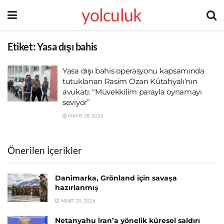
yolculuk
Etiket:
Yasa dışı bahis
Yasa dışı bahis operasyonu kapsamında
tutuklanan Rasim Ozan Kütahyalı’nın
avukatı: “Müvekkilim parayla oynamayı
seviyor”
MAYIS 18, 2026
Önerilen İçerikler
Danimarka, Grönland için savaşa
hazırlanmış
MART 20, 2026
Netanyahu İran’a yönelik küresel saldırı