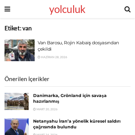
yolculuk
Etiket:
van
Van Barosu, Rojin Kabaiş dosyasından
çekildi
HAZIRAN 28, 2026
Önerilen İçerikler
Danimarka, Grönland için savaşa
hazırlanmış
MART 20, 2026
Netanyahu İran’a yönelik küresel saldırı
çağrısında bulundu
MART 24, 2026