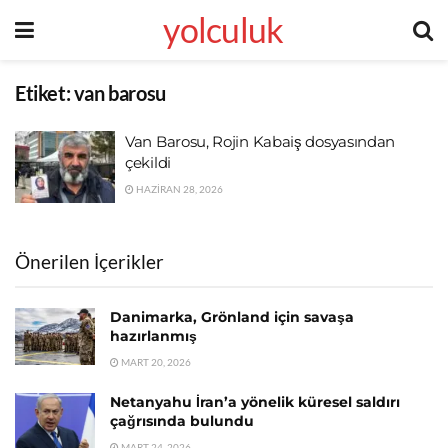
yolculuk
Etiket:
van barosu
Van Barosu, Rojin Kabaiş dosyasından
çekildi
HAZIRAN 28, 2026
Önerilen İçerikler
Danimarka, Grönland için savaşa
hazırlanmış
MART 20, 2026
Netanyahu İran’a yönelik küresel saldırı
çağrısında bulundu
MART 24, 2026