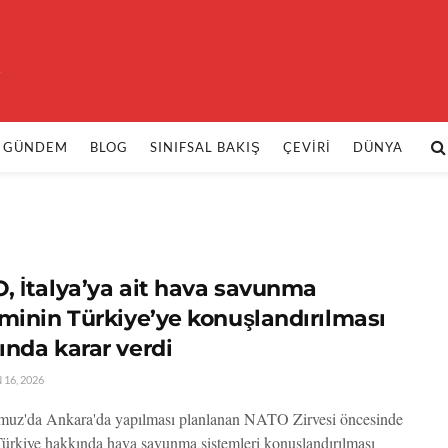
k
GÜNDEM
BLOG
SINIFSAL BAKIŞ
ÇEVIRI
DÜNYA
, İtalya’ya ait hava savunma
eminin Türkiye’ye konuşlandırılması
ında karar verdi
16, 2026
uz'da Ankara'da yapılması planlanan NATO Zirvesi öncesinde
kiye hakkında hava savunma sistemleri konuşlandırılması