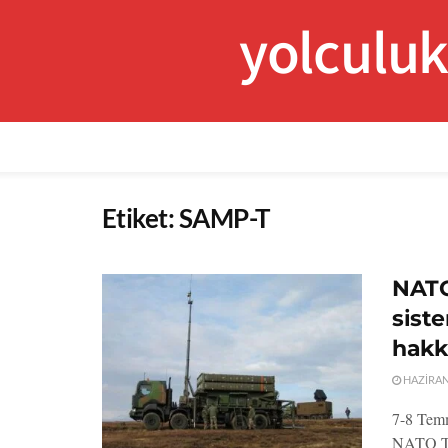
yolculu
Etiket:
SAMP-T
NATO
sist
hakk
HAZIRAN 
7-8 Temm
NATO Tür