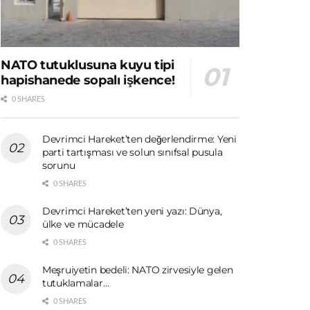
NATO tutuklusuna kuyu tipi
hapishanede sopalı işkence!
0 SHARES
Devrimci Hareket’ten değerlendirme: Yeni
parti tartışması ve solun sınıfsal pusula
sorunu
0 SHARES
Devrimci Hareket’ten yeni yazı: Dünya,
ülke ve mücadele
0 SHARES
Meşruiyetin bedeli: NATO zirvesiyle gelen
tutuklamalar…
0 SHARES