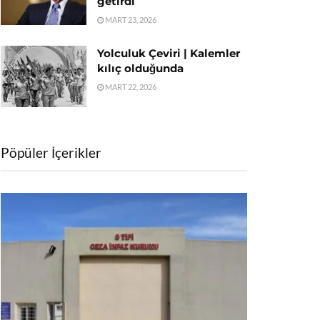
getirdi
MART 23, 2026
Yolculuk Çeviri | Kalemler
kılıç olduğunda
MART 22, 2026
Pöpüler İçerikler