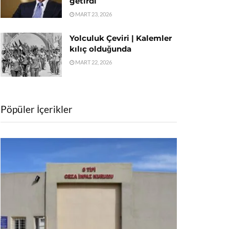
getirdi
MART 23, 2026
Yolculuk Çeviri | Kalemler
kılıç olduğunda
MART 22, 2026
Pöpüler İçerikler