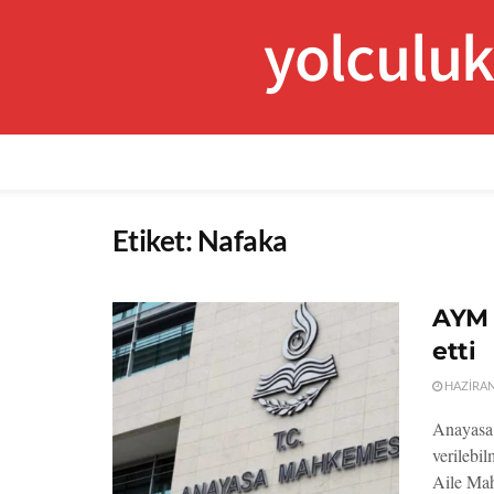
yolculu
Etiket:
Nafaka
AYM 
etti
HAZIRAN 
Anayasa 
verilebi
Aile Mah