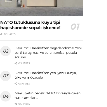
NATO tutuklusuna kuyu tipi
hapishanede sopalı işkence!
0 SHARES
Devrimci Hareket’ten değerlendirme: Yeni
parti tartışması ve solun sınıfsal pusula
sorunu
0 SHARES
Devrimci Hareket’ten yeni yazı: Dünya,
ülke ve mücadele
0 SHARES
Meşruiyetin bedeli: NATO zirvesiyle gelen
tutuklamalar…
0 SHARES