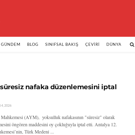
k
GÜNDEM
BLOG
SINIFSAL BAKIŞ
ÇEVIRI
DÜNYA
süresiz nafaka düzenlemesini iptal
4, 2026
Mahkemesi (AYM), yoksulluk nafakasının "süresiz" olarak
lmesini öngören maddesini oy çokluğuyla iptal etti. Antalya 12.
kemesi’nin, Türk Medeni ...