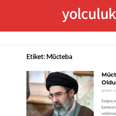
yolculu
Etiket:
Mücteba
Müct
Oldu
MART 12,
Emperyali
kamuoyun
saldırıs