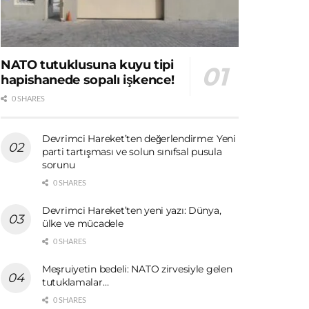
NATO tutuklusuna kuyu tipi
hapishanede sopalı işkence!
0 SHARES
Devrimci Hareket’ten değerlendirme: Yeni
parti tartışması ve solun sınıfsal pusula
sorunu
0 SHARES
Devrimci Hareket’ten yeni yazı: Dünya,
ülke ve mücadele
0 SHARES
Meşruiyetin bedeli: NATO zirvesiyle gelen
tutuklamalar…
0 SHARES