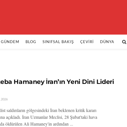
k
GÜNDEM
BLOG
SINIFSAL BAKIŞ
ÇEVIRI
DÜNYA
eba Hamaney İran’ın Yeni Dini Lideri
 2026
st saldırıların gölgesindeki İran beklenen kritik kararı
a açıkladı. İran Uzmanlar Meclisi, 28 Şubat'taki hava
ında öldürülen Ali Hamaney'in ardından ...