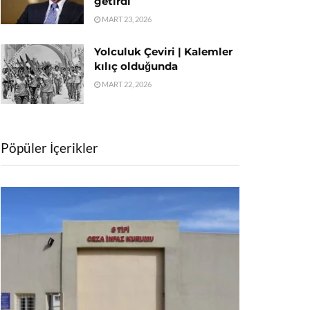
getirdi
MART 23, 2026
Yolculuk Çeviri | Kalemler
kılıç olduğunda
MART 22, 2026
Pöpüler İçerikler