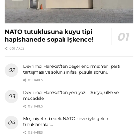
NATO tutuklusuna kuyu tipi
hapishanede sopalı işkence!
0 SHARES
Devrimci Hareket’ten değerlendirme: Yeni parti
tartışması ve solun sınıfsal pusula sorunu
0 SHARES
Devrimci Hareket’ten yeni yazı: Dünya, ülke ve
mücadele
0 SHARES
Meşruiyetin bedeli: NATO zirvesiyle gelen
tutuklamalar…
0 SHARES