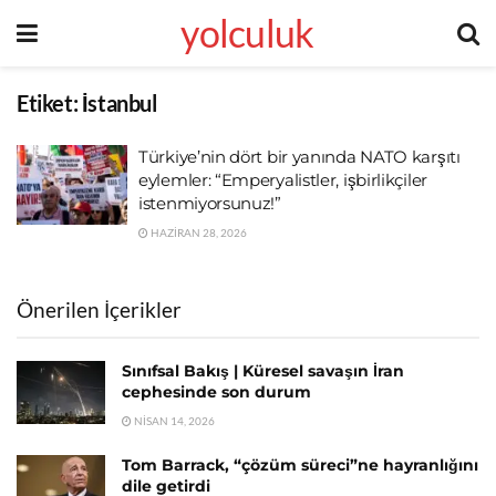
yolculuk
Etiket:
İstanbul
Türkiye’nin dört bir yanında NATO karşıtı
eylemler: “Emperyalistler, işbirlikçiler
istenmiyorsunuz!”
HAZIRAN 28, 2026
Önerilen İçerikler
Sınıfsal Bakış | Küresel savaşın İran
cephesinde son durum
NISAN 14, 2026
Tom Barrack, “çözüm süreci”ne hayranlığını
dile getirdi