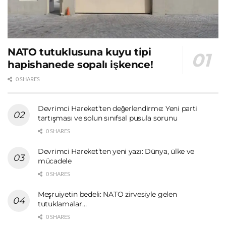
NATO tutuklusuna kuyu tipi
hapishanede sopalı işkence!
0 SHARES
Devrimci Hareket’ten değerlendirme: Yeni parti
tartışması ve solun sınıfsal pusula sorunu
0 SHARES
Devrimci Hareket’ten yeni yazı: Dünya, ülke ve
mücadele
0 SHARES
Meşruiyetin bedeli: NATO zirvesiyle gelen
tutuklamalar…
0 SHARES