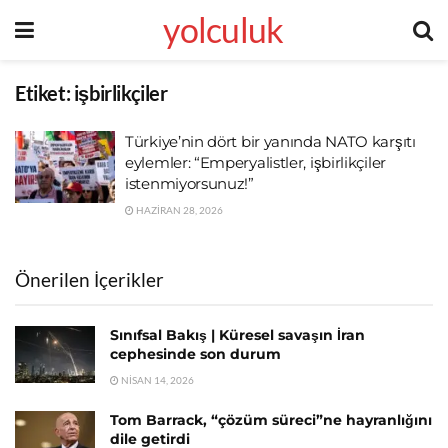
yolculuk
Etiket:
işbirlikçiler
Türkiye’nin dört bir yanında NATO karşıtı
eylemler: “Emperyalistler, işbirlikçiler
istenmiyorsunuz!”
HAZIRAN 28, 2026
Önerilen İçerikler
Sınıfsal Bakış | Küresel savaşın İran
cephesinde son durum
NISAN 14, 2026
Tom Barrack, “çözüm süreci”ne hayranlığını
dile getirdi