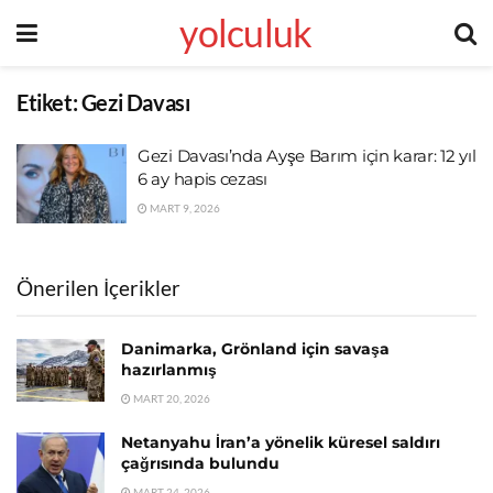
yolculuk
Etiket:
Gezi Davası
Gezi Davası’nda Ayşe Barım için karar: 12 yıl
6 ay hapis cezası
MART 9, 2026
Önerilen İçerikler
Danimarka, Grönland için savaşa
hazırlanmış
MART 20, 2026
Netanyahu İran’a yönelik küresel saldırı
çağrısında bulundu
MART 24, 2026