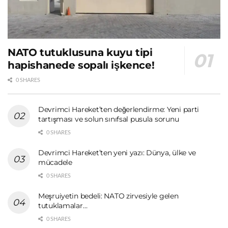
NATO tutuklusuna kuyu tipi
hapishanede sopalı işkence!
0 SHARES
Devrimci Hareket’ten değerlendirme: Yeni parti
tartışması ve solun sınıfsal pusula sorunu
0 SHARES
Devrimci Hareket’ten yeni yazı: Dünya, ülke ve
mücadele
0 SHARES
Meşruiyetin bedeli: NATO zirvesiyle gelen
tutuklamalar…
0 SHARES