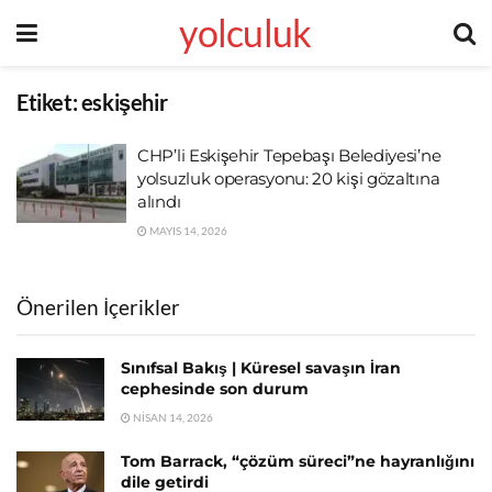
yolculuk
Etiket:
eskişehir
CHP’li Eskişehir Tepebaşı Belediyesi’ne
yolsuzluk operasyonu: 20 kişi gözaltına
alındı
MAYIS 14, 2026
Önerilen İçerikler
Sınıfsal Bakış | Küresel savaşın İran
cephesinde son durum
NISAN 14, 2026
Tom Barrack, “çözüm süreci”ne hayranlığını
dile getirdi