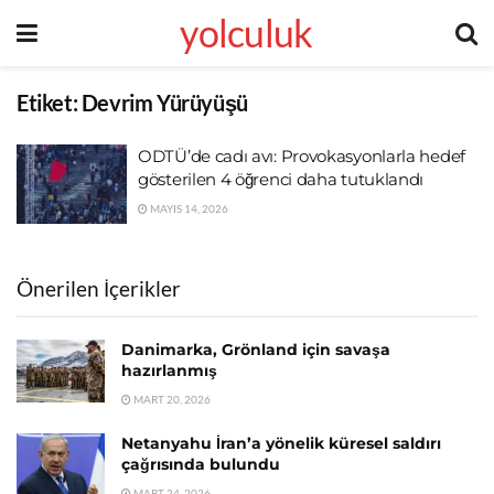
yolculuk
Etiket:
Devrim Yürüyüşü
ODTÜ’de cadı avı: Provokasyonlarla hedef
gösterilen 4 öğrenci daha tutuklandı
MAYIS 14, 2026
Önerilen İçerikler
Danimarka, Grönland için savaşa
hazırlanmış
MART 20, 2026
Netanyahu İran’a yönelik küresel saldırı
çağrısında bulundu
MART 24, 2026