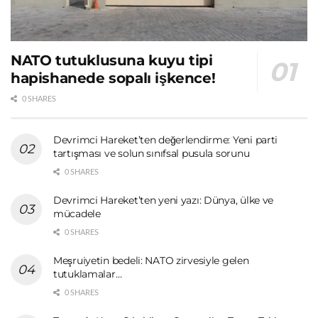
NATO tutuklusuna kuyu tipi
hapishanede sopalı işkence!
0 SHARES
Devrimci Hareket’ten değerlendirme: Yeni parti
tartışması ve solun sınıfsal pusula sorunu
0 SHARES
Devrimci Hareket’ten yeni yazı: Dünya, ülke ve
mücadele
0 SHARES
Meşruiyetin bedeli: NATO zirvesiyle gelen
tutuklamalar…
0 SHARES