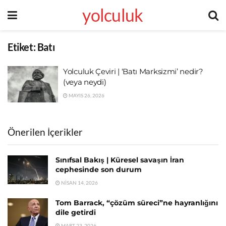
yolculuk
Etiket:
Batı
Yolculuk Çeviri | ‘Batı Marksizmi’ nedir?
(veya neydi)
MAYIS 26, 2026
Önerilen İçerikler
Sınıfsal Bakış | Küresel savaşın İran
cephesinde son durum
NISAN 14, 2026
Tom Barrack, “çözüm süreci”ne hayranlığını
dile getirdi
MART 23, 2026