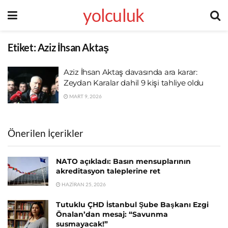
yolculuk
Etiket:
Aziz İhsan Aktaş
Aziz İhsan Aktaş davasında ara karar:
Zeydan Karalar dahil 9 kişi tahliye oldu
MART 9, 2026
Önerilen İçerikler
NATO açıkladı: Basın mensuplarının
akreditasyon taleplerine ret
HAZIRAN 25, 2026
Tutuklu ÇHD İstanbul Şube Başkanı Ezgi
Önalan’dan mesaj: “Savunma
susmayacak!”