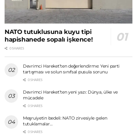
NATO tutuklusuna kuyu tipi
hapishanede sopalı işkence!
0 SHARES
Devrimci Hareket’ten değerlendirme: Yeni parti
tartışması ve solun sınıfsal pusula sorunu
0 SHARES
Devrimci Hareket’ten yeni yazı: Dünya, ülke ve
mücadele
0 SHARES
Meşruiyetin bedeli: NATO zirvesiyle gelen
tutuklamalar…
0 SHARES