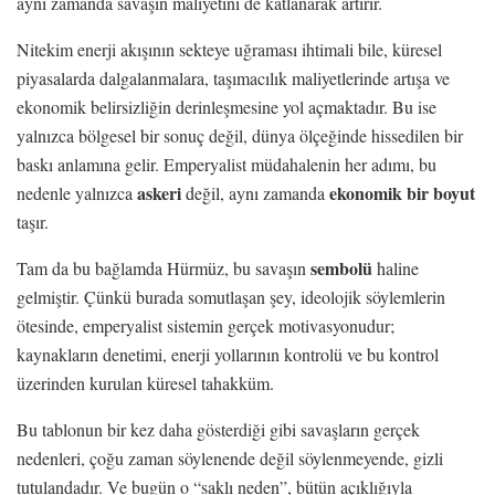
aynı zamanda savaşın maliyetini de katlanarak artırır.
Nitekim enerji akışının sekteye uğraması ihtimali bile, küresel
piyasalarda dalgalanmalara, taşımacılık maliyetlerinde artışa ve
ekonomik belirsizliğin derinleşmesine yol açmaktadır. Bu ise
yalnızca bölgesel bir sonuç değil, dünya ölçeğinde hissedilen bir
baskı anlamına gelir. Emperyalist müdahalenin her adımı, bu
askeri
ekonomik bir boyut
nedenle yalnızca
değil, aynı zamanda
taşır.
sembolü
Tam da bu bağlamda Hürmüz, bu savaşın
haline
gelmiştir. Çünkü burada somutlaşan şey, ideolojik söylemlerin
ötesinde, emperyalist sistemin gerçek motivasyonudur;
kaynakların denetimi, enerji yollarının kontrolü ve bu kontrol
üzerinden kurulan küresel tahakküm.
Bu tablonun bir kez daha gösterdiği gibi savaşların gerçek
nedenleri, çoğu zaman söylenende değil söylenmeyende, gizli
tutulandadır. Ve bugün o “saklı neden”, bütün açıklığıyla