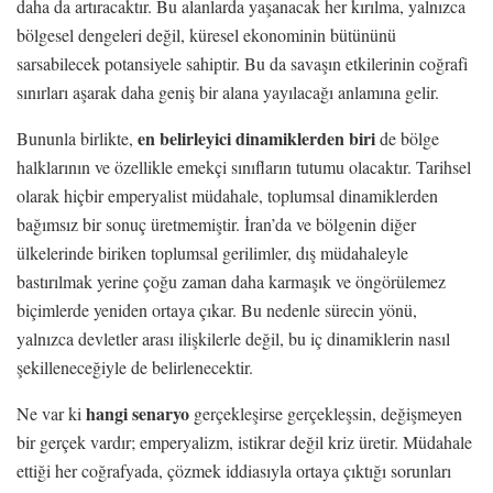
daha da artıracaktır. Bu alanlarda yaşanacak her kırılma, yalnızca
bölgesel dengeleri değil, küresel ekonominin bütününü
sarsabilecek potansiyele sahiptir. Bu da savaşın etkilerinin coğrafi
sınırları aşarak daha geniş bir alana yayılacağı anlamına gelir.
en belirleyici dinamiklerden
biri
Bununla birlikte,
de bölge
halklarının ve özellikle emekçi sınıfların tutumu olacaktır. Tarihsel
olarak hiçbir emperyalist müdahale, toplumsal dinamiklerden
bağımsız bir sonuç üretmemiştir. İran’da ve bölgenin diğer
ülkelerinde biriken toplumsal gerilimler, dış müdahaleyle
bastırılmak yerine çoğu zaman daha karmaşık ve öngörülemez
biçimlerde yeniden ortaya çıkar. Bu nedenle sürecin yönü,
yalnızca devletler arası ilişkilerle değil, bu iç dinamiklerin nasıl
şekilleneceğiyle de belirlenecektir.
hangi senaryo
Ne var ki
gerçekleşirse gerçekleşsin, değişmeyen
bir gerçek vardır; emperyalizm, istikrar değil kriz üretir. Müdahale
ettiği her coğrafyada, çözmek iddiasıyla ortaya çıktığı sorunları