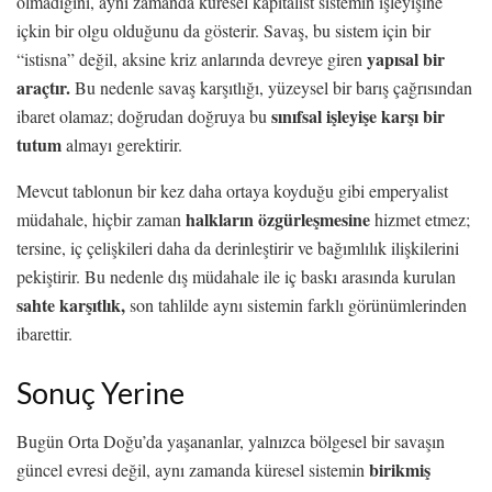
olmadığını, aynı zamanda küresel kapitalist sistemin işleyişine
içkin bir olgu olduğunu da gösterir. Savaş, bu sistem için bir
yapısal bir
“istisna” değil, aksine kriz anlarında devreye giren
araçtır.
Bu nedenle savaş karşıtlığı, yüzeysel bir barış çağrısından
sınıfsal işleyişe karşı bir
ibaret olamaz; doğrudan doğruya bu
tutum
almayı gerektirir.
Mevcut tablonun bir kez daha ortaya koyduğu gibi emperyalist
halkların özgürleşmesine
müdahale, hiçbir zaman
hizmet etmez;
tersine, iç çelişkileri daha da derinleştirir ve bağımlılık ilişkilerini
pekiştirir. Bu nedenle dış müdahale ile iç baskı arasında kurulan
sahte karşıtlık,
son tahlilde aynı sistemin farklı görünümlerinden
ibarettir.
Sonuç Yerine
Bugün Orta Doğu’da yaşananlar, yalnızca bölgesel bir savaşın
birikmiş
güncel evresi değil, aynı zamanda küresel sistemin