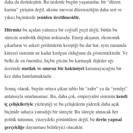
daha da derinleştirir. Bu nedenle bugün yaşananlar, bir “düzen
kurma” girişimi değil, aksine mevcut düzensizliğin daha sert ve
yeniden üretilmesidir.
yıkıcı biçimlerde
Hürmüz
bu açıdan yalnızca bir coğrafi geçit değil, bütün bu
sürecin sembolik düğüm noktasıdır. Enerji akışının, ekonomik
çıkarların ve askeri gerilimlerin kesiştiği bu dar hat, aynı zamanda
küresel sistemin ne kadar kırılgan olduğunu da göstermektedir. Ve
belki de en önemlisi, hiçbir gücün bu karmaşık ilişkiler ağı
mutlak ve sınırsız
bir hakimiyet
üzerinde
kuramayacağını bir
kez daha hatırlatmaktadır.
Sonuç olarak, bugün ortaya çıkan tablo bir “zafer” ya da “yenilgi”
kendi
anlatısıyla sınırlanamaz. Bu, daha çok, emperyalist sistemin
iç çelişkileriyle
yüzleştiği ve bu çelişkilerin giderek daha açık
biçimde sahaya yansıdığı bir süreçtir. Bu süreçte alınacak her
derin yapısal
politik tutumun, yüzeydeki görüntülere değil, bu
gerçekliğe
dayanması belirleyici olacaktır.