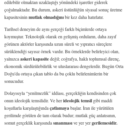
edilebilir olmaktan uzaklaştığı yönündeki işaretler giderek
çoğalmaktadır. Bu durum, askeri üstünlüğün siyasal sonuç üretme
mutlak olmadığını
kapasitesinin
bir kez daha hatırlatır.
Tarihsel deneyim de aynı gerçeği farklı biçimlerde ortaya
koymuştur. Teknolojik olarak en gelişmiş orduların, daha zayıf
görünen aktörler karşısında uzun süreli ve yıpratıcı süreçlere
sürüklendiği sayısız örnek vardır. Bu örneklerde belirleyici olan,
askeri kapasite
yalnızca
değil; coğrafya, haklı toplumsal direnç,
ekonomik sürdürülebilirlik ve uluslararası dengelerdir. Bugün Orta
Doğu’da ortaya çıkan tablo da bu çoklu belirlenimlerin bir
sonucudur.
Dolayısıyla “yenilmezlik” iddiası, gerçekliğin kendisinden çok
ideolojik temsil
onun ideolojik temsilidir. Ve her
gibi maddi
çatlamaya
koşullarla karşılaştığında
başlar. İran ile yürütülen
gerilimde görülen de tam olarak budur; mutlak güç anlatısının,
sınanması
gerilemesidir.
somut gerçeklik karşısında
ve yer yer