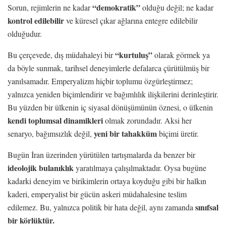
“demokratik”
Sorun, rejimlerin ne kadar
olduğu değil; ne kadar
kontrol edilebilir
ve küresel çıkar ağlarına entegre edilebilir
olduğudur.
“kurtuluş”
Bu çerçevede, dış müdahaleyi bir
olarak görmek ya
da böyle sunmak, tarihsel deneyimlerle defalarca çürütülmüş bir
yanılsamadır. Emperyalizm hiçbir toplumu özgürleştirmez;
yalnızca yeniden biçimlendirir ve bağımlılık ilişkilerini derinleştirir.
Bu yüzden bir ülkenin iç siyasal dönüşümünün öznesi, o ülkenin
kendi toplumsal dinamikleri
olmak zorundadır. Aksi her
yeni bir tahakküm
senaryo, bağımsızlık değil,
biçimi üretir.
Bugün İran üzerinden yürütülen tartışmalarda da benzer bir
ideolojik bulanıklık
yaratılmaya çalışılmaktadır. Oysa bugüne
kadarki deneyim ve birikimlerin ortaya koyduğu gibi bir halkın
kaderi, emperyalist bir gücün askeri müdahalesine teslim
sınıfsal
edilemez. Bu, yalnızca politik bir hata değil, aynı zamanda
bir körlüktür.