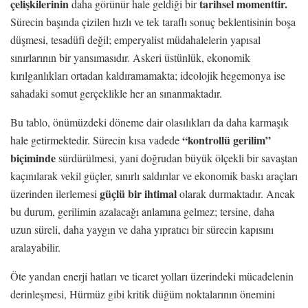
çelişkilerinin
tarihsel momenttir.
daha görünür hale geldiği bir
Sürecin başında çizilen hızlı ve tek taraflı sonuç beklentisinin boşa
düşmesi, tesadüfi değil; emperyalist müdahalelerin yapısal
sınırlarının bir yansımasıdır. Askeri üstünlük, ekonomik
kırılganlıkları ortadan kaldıramamakta; ideolojik hegemonya ise
sahadaki somut gerçeklikle her an sınanmaktadır.
Bu tablo, önümüzdeki döneme dair olasılıkları da daha karmaşık
“kontrollü gerilim”
hale getirmektedir. Sürecin kısa vadede
biçiminde
sürdürülmesi, yani doğrudan büyük ölçekli bir savaştan
kaçınılarak vekil güçler, sınırlı saldırılar ve ekonomik baskı araçları
güçlü bir ihtimal
üzerinden ilerlemesi
olarak durmaktadır. Ancak
bu durum, gerilimin azalacağı anlamına gelmez; tersine, daha
uzun süreli, daha yaygın ve daha yıpratıcı bir sürecin kapısını
aralayabilir.
Öte yandan enerji hatları ve ticaret yolları üzerindeki mücadelenin
derinleşmesi, Hürmüz gibi kritik düğüm noktalarının önemini