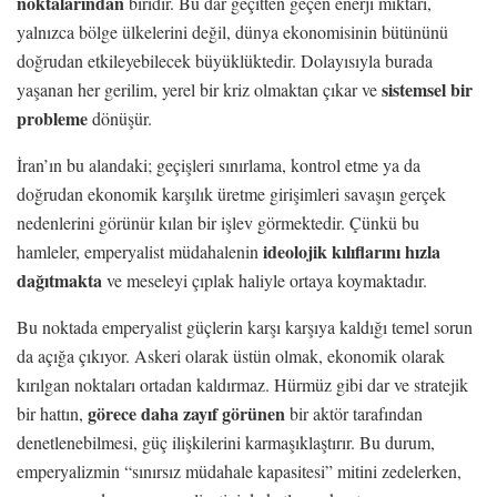
noktalarından
biridir. Bu dar geçitten geçen enerji miktarı,
yalnızca bölge ülkelerini değil, dünya ekonomisinin bütününü
doğrudan etkileyebilecek büyüklüktedir. Dolayısıyla burada
sistemsel bir
yaşanan her gerilim, yerel bir kriz olmaktan çıkar ve
probleme
dönüşür.
İran’ın bu alandaki; geçişleri sınırlama, kontrol etme ya da
doğrudan ekonomik karşılık üretme girişimleri savaşın gerçek
nedenlerini görünür kılan bir işlev görmektedir. Çünkü bu
ideolojik kılıflarını hızla
hamleler, emperyalist müdahalenin
dağıtmakta
ve meseleyi çıplak haliyle ortaya koymaktadır.
Bu noktada emperyalist güçlerin karşı karşıya kaldığı temel sorun
da açığa çıkıyor. Askeri olarak üstün olmak, ekonomik olarak
kırılgan noktaları ortadan kaldırmaz. Hürmüz gibi dar ve stratejik
görece daha zayıf görünen
bir hattın,
bir aktör tarafından
denetlenebilmesi, güç ilişkilerini karmaşıklaştırır. Bu durum,
emperyalizmin “sınırsız müdahale kapasitesi” mitini zedelerken,