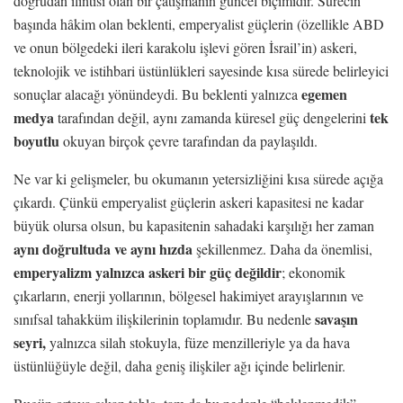
doğrudan ilintisi olan bir çatışmanın güncel biçimidir. Sürecin
başında hâkim olan beklenti, emperyalist güçlerin (özellikle ABD
ve onun bölgedeki ileri karakolu işlevi gören İsrail’in) askeri,
teknolojik ve istihbari üstünlükleri sayesinde kısa sürede belirleyici
egemen
sonuçlar alacağı yönündeydi. Bu beklenti yalnızca
medya
tek
tarafından değil, aynı zamanda küresel güç dengelerini
boyutlu
okuyan birçok çevre tarafından da paylaşıldı.
Ne var ki gelişmeler, bu okumanın yetersizliğini kısa sürede açığa
çıkardı. Çünkü emperyalist güçlerin askeri kapasitesi ne kadar
büyük olursa olsun, bu kapasitenin sahadaki karşılığı her zaman
aynı doğrultuda ve
aynı hızda
şekillenmez. Daha da önemlisi,
emperyalizm yalnızca askeri bir güç değildir
; ekonomik
çıkarların, enerji yollarının, bölgesel hakimiyet arayışlarının ve
savaşın
sınıfsal tahakküm ilişkilerinin toplamıdır. Bu nedenle
seyri,
yalnızca silah stokuyla, füze menzilleriyle ya da hava
üstünlüğüyle değil, daha geniş ilişkiler ağı içinde belirlenir.