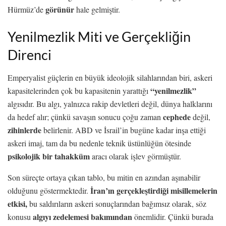
görünür
Hürmüz’de
hale gelmiştir.
Yenilmezlik Miti ve Gerçekliğin
Direnci
Emperyalist güçlerin en büyük ideolojik silahlarından biri, askeri
“yenilmezlik”
kapasitelerinden çok bu kapasitenin yarattığı
algısıdır. Bu algı, yalnızca rakip devletleri değil, dünya halklarını
cephede
da hedef alır; çünkü savaşın sonucu çoğu zaman
değil,
zihinlerde
belirlenir. ABD ve İsrail’in bugüne kadar inşa ettiği
askeri imaj, tam da bu nedenle teknik üstünlüğün ötesinde
psikolojik bir tahakküm
aracı olarak işlev görmüştür.
Son süreçte ortaya çıkan tablo, bu mitin en azından aşınabilir
İran’ın gerçekleştirdiği misillemelerin
olduğunu göstermektedir.
etkisi,
bu saldırıların askeri sonuçlarından bağımsız olarak, söz
algıyı zedelemesi bakımından
konusu
önemlidir. Çünkü burada