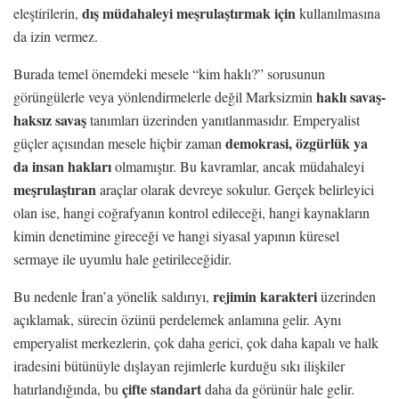
dış müdahaleyi meşrulaştırmak için
eleştirilerin,
kullanılmasına
da izin vermez.
Burada temel önemdeki mesele “kim haklı?” sorusunun
haklı savaş-
görüngülerle veya yönlendirmelerle değil Marksizmin
haksız savaş
tanımları üzerinden yanıtlanmasıdır. Emperyalist
demokrasi, özgürlük ya
güçler açısından mesele hiçbir zaman
da insan hakları
olmamıştır. Bu kavramlar, ancak müdahaleyi
meşrulaştıran
araçlar olarak devreye sokulur. Gerçek belirleyici
olan ise, hangi coğrafyanın kontrol edileceği, hangi kaynakların
kimin denetimine gireceği ve hangi siyasal yapının küresel
sermaye ile uyumlu hale getirileceğidir.
rejimin karakteri
Bu nedenle İran’a yönelik saldırıyı,
üzerinden
açıklamak, sürecin özünü perdelemek anlamına gelir. Aynı
emperyalist merkezlerin, çok daha gerici, çok daha kapalı ve halk
iradesini bütünüyle dışlayan rejimlerle kurduğu sıkı ilişkiler
çifte standart
hatırlandığında, bu
daha da görünür hale gelir.