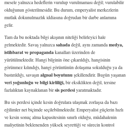
mesele yalnızca hedeflerin vurulup vurulmaması değil; vurulabilir
olduğunun gösterilmesidir. Bu durum, emperyalist merkezlerin
mutlak dokunulmazlık iddiasına doğrudan bir darbe anlamına
gelir.
Tam da bu noktada bilgi akışının niteliği belirleyici hale
sahada
medya,
gelmektedir. Savaş yalnızca
değil, aynı zamanda
istihbarat ve propaganda
kanalları üzerinden de
yürütülmektedir. Hangi bilginin öne çıkarıldığı, hangisinin
görünmez kılındığı, hangi görüntünün dolaşıma sokulduğu ya da
algısal boyutunu
bastırıldığı, savaşın
şekillendirir. Bugün yaşanan
veri yoğunluğu ve bilgi kirliliği,
bir eksiklikten değil, tersine
sis perdesi
fazlalıktan kaynaklanan bir
yaratmaktadır.
Bu sis perdesi içinde kesin doğrulara ulaşmak zorlaşsa da bazı
eğilimler net biçimde seçilebilmektedir. Emperyalist güçlerin hızlı
ve kesin sonuç alma kapasitesinin sınırlı olduğu, müdahalenin
maliyetinin beklenenden yüksek seyrettiği ve sürecin kontrol