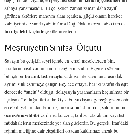
kendi iç çelişkilerinin
değişiminden ziyade, emperyalist sistemin
sahaya yansımasıdır. Bu çelişkiler, zaman zaman daha zayıf
görünen aktörlere manevra alanı açarken, güçlü olanın hareket
kabiliyetini de sınırlayabilir. Orta Doğu’daki mevcut tablo tam da
bu diyalektik
içinde
şekillenmektedir.
Meşruiyetin Sınıfsal Ölçütü
Savaşın bu çelişkili seyri içinde en temel meselelerden biri,
tarafların nasıl konumlandırılacağı sorusudur. Egemen söylem,
bulanıklaştırmayla
bilinçli bir
saldırgan ile savunan arasındaki
eşit
ayrımı silikleştirmeye çalışır. Böylece ortaya, her iki tarafın da
derecede
“suçlu”
olduğu, dolayısıyla yaşananların kaçınılmaz bir
“çatışma” olduğu fikri atılır. Oysa bu yaklaşım, gerçeği gizlemenin
en etkili yollarından biridir. Çünkü somut durumda, saldırının bir
öznesi/müsebbibi
vardır ve bu özne, tarihsel olarak emperyalist
müdahalelerin merkezinde yer alan güçlerdir. Bu gerçek, İran’daki
rejimin niteliğine dair eleştirileri ortadan kaldırmaz; ancak bu