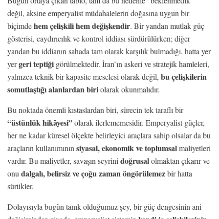
Bugün ortaya çıkan tablo, tam da bu nedenle “beklenmedik”
değil, aksine emperyalist müdahalelerin doğasına uygun bir
hem çelişkili hem değişkendir
biçimde
. Bir yandan mutlak güç
gösterisi, caydırıcılık ve kontrol iddiası sürdürülürken; diğer
yandan bu iddianın sahada tam olarak karşılık bulmadığı, hatta yer
geri teptiği
yer
görülmektedir. İran’ın askeri ve stratejik hamleleri,
bu çelişkilerin
yalnızca teknik bir kapasite meselesi olarak değil,
somutlaştığı alanlardan biri
olarak okunmalıdır.
Bu noktada önemli kıstaslardan biri, sürecin tek taraflı bir
“üstünlük hikâyesi”
olarak ilerlememesidir. Emperyalist güçler,
her ne kadar küresel ölçekte belirleyici araçlara sahip olsalar da bu
siyasal, ekonomik ve toplumsal
araçların kullanımının
maliyetleri
doğrusal
vardır. Bu maliyetler, savaşın seyrini
olmaktan çıkarır ve
dalgalı, belirsiz ve çoğu zaman
öngörülemez
onu
bir hatta
sürükler.
Dolayısıyla bugün tanık olduğumuz şey, bir güç dengesinin ani