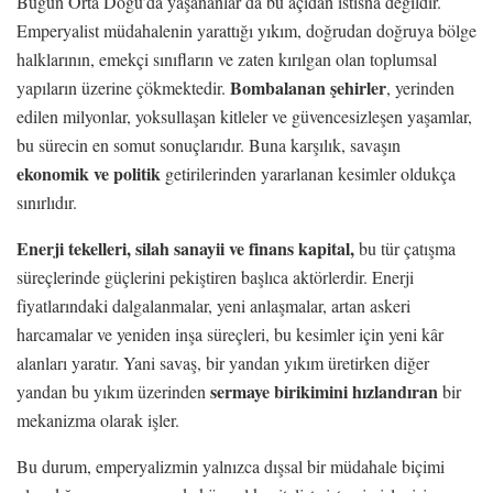
Bugün Orta Doğu’da yaşananlar da bu açıdan istisna değildir.
Emperyalist müdahalenin yarattığı yıkım, doğrudan doğruya bölge
halklarının, emekçi sınıfların ve zaten kırılgan olan toplumsal
Bombalanan şehirler
yapıların üzerine çökmektedir.
, yerinden
edilen milyonlar, yoksullaşan kitleler ve güvencesizleşen yaşamlar,
bu sürecin en somut sonuçlarıdır. Buna karşılık, savaşın
ekonomik ve politik
getirilerinden yararlanan kesimler oldukça
sınırlıdır.
Enerji tekelleri, silah sanayii ve finans kapital,
bu tür çatışma
süreçlerinde güçlerini pekiştiren başlıca aktörlerdir. Enerji
fiyatlarındaki dalgalanmalar, yeni anlaşmalar, artan askeri
harcamalar ve yeniden inşa süreçleri, bu kesimler için yeni kâr
alanları yaratır. Yani savaş, bir yandan yıkım üretirken diğer
sermaye birikimini hızlandıran
yandan bu yıkım üzerinden
bir
mekanizma olarak işler.
Bu durum, emperyalizmin yalnızca dışsal bir müdahale biçimi