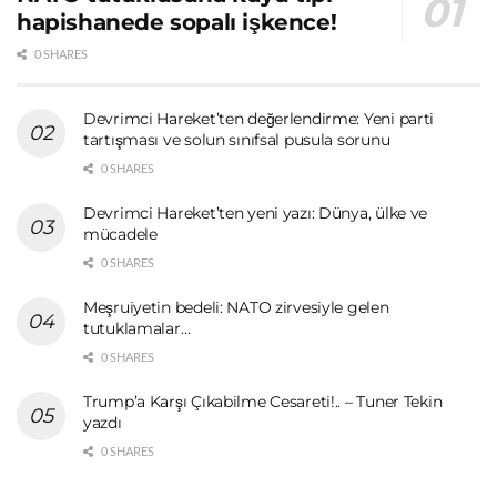
hapishanede sopalı işkence!
0 SHARES
Devrimci Hareket’ten değerlendirme: Yeni parti
tartışması ve solun sınıfsal pusula sorunu
0 SHARES
Devrimci Hareket’ten yeni yazı: Dünya, ülke ve
mücadele
0 SHARES
Meşruiyetin bedeli: NATO zirvesiyle gelen
tutuklamalar…
0 SHARES
Trump’a Karşı Çıkabilme Cesareti!.. – Tuner Tekin
yazdı
0 SHARES