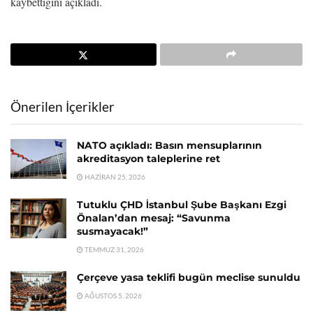
kaybettiğini açıkladı.
Önerilen İçerikler
NATO açıkladı: Basın mensuplarının
akreditasyon taleplerine ret
HAZIRAN 25, 2026
Tutuklu ÇHD İstanbul Şube Başkanı Ezgi
Önalan’dan mesaj: “Savunma
susmayacak!”
TEMMUZ 31, 2026
Çerçeve yasa teklifi bugün meclise sunuldu
AĞUSTOS 5, 2026