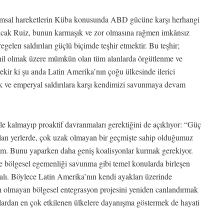
oplumsal hareketlerin Küba konusunda ABD gücüne karşı herhangi
ncak Ruiz, bunun karmaşık ve zor olmasına rağmen imkânsız
gelen saldırıları güçlü biçimde teşhir etmektir. Bu teşhir;
ahil olmak üzere mümkün olan tüm alanlarda örgütlenme ve
kir ki şu anda Latin Amerika’nın çoğu ülkesinde ilerici
k ve emperyal saldırılara karşı kendimizi savunmaya devam
le kalmayıp proaktif davranmaları gerektiğini de açıklıyor: “Güç
lan yerlerde, çok uzak olmayan bir geçmişte sahip olduğumuz
elim. Bunu yaparken daha geniş koalisyonlar kurmak gerekiyor.
ve bölgesel egemenliği savunma gibi temel konularda birleşen
malı. Böylece Latin Amerika’nın kendi ayakları üzerinde
lı olmayan bölgesel entegrasyon projesini yeniden canlandırmak
lardan en çok etkilenen ülkelere dayanışma göstermek de hayati