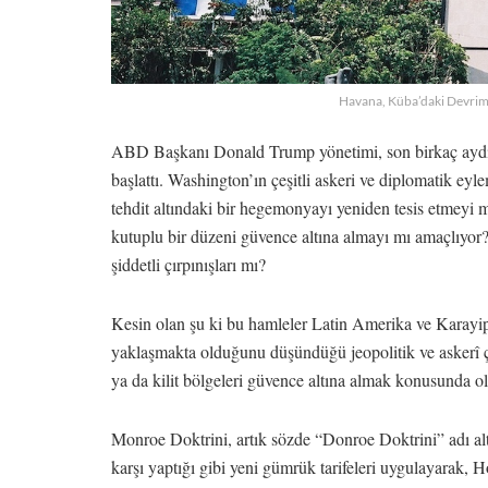
Havana, Küba’daki Devrim 
ABD Başkanı Donald Trump yönetimi, son birkaç aydır dü
başlattı. Washington’ın çeşitli askeri ve diplomatik eyl
tehdit altındaki bir hegemonyayı yeniden tesis etmeyi
kutuplu bir düzeni güvence altına almayı mı amaçlıyor?
şiddetli çırpınışları mı?
Kesin olan şu ki bu hamleler Latin Amerika ve Karayip
yaklaşmakta olduğunu düşündüğü jeopolitik ve askerî ç
ya da kilit bölgeleri güvence altına almak konusunda o
Monroe Doktrini, artık sözde “Donroe Doktrini” adı al
karşı yaptığı gibi yeni gümrük tarifeleri uygulayarak,