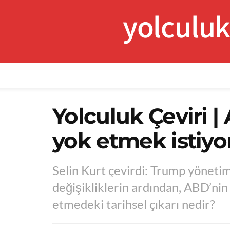
yolculu
Yolculuk Çeviri 
yok etmek istiyo
Selin Kurt çevirdi: Trump yönetim
değişikliklerin ardından, ABD’nin
etmedeki tarihsel çıkarı nedir?