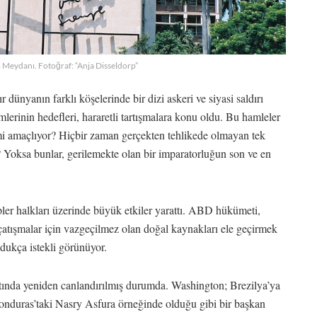
Meydanı. Fotoğraf: “Anja Disseldorp”
nyanın farklı köşelerinde bir dizi askeri ve siyasi saldırı
emlerinin hedefleri, hararetli tartışmalara konu oldu. Bu hamleler
 mi amaçlıyor? Hiçbir zaman gerçekten tehlikede olmayan tek
 Yoksa bunlar, gerilemekte olan bir imparatorluğun son ve en
ler halkları üzerinde büyük etkiler yarattı. ABD hükümeti,
atışmalar için vazgeçilmez olan doğal kaynakları ele geçirmek
ldukça istekli görünüyor.
tında yeniden canlandırılmış durumda. Washington; Brezilya’ya
 Honduras’taki Nasry Asfura örneğinde olduğu gibi bir başkan