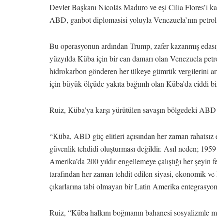
Devlet Başkanı Nicolás Maduro ve eşi Cilia Flores’i ka
ABD, ganbot diplomasisi yoluyla Venezuela’nın petrol re
Bu operasyonun ardından Trump, zafer kazanmış edasıyl
yüzyılda Küba için bir can damarı olan Venezuela pet
hidrokarbon gönderen her ülkeye gümrük vergilerini ar
için büyük ölçüde yakıta bağımlı olan Küba’da ciddi bir 
Ruiz, Küba’ya karşı yürütülen savaşın bölgedeki ABD çık
“Küba, ABD güç elitleri açısından her zaman rahatsız 
güvenlik tehdidi oluşturması değildir. Asıl neden; 19
Amerika’da 200 yıldır engellemeye çalıştığı her şeyin f
tarafından her zaman tehdit edilen siyasi, ekonomik ve 
çıkarlarına tabi olmayan bir Latin Amerika entegrasyon
Ruiz, “Küba halkını boğmanın bahanesi sosyalizmle m