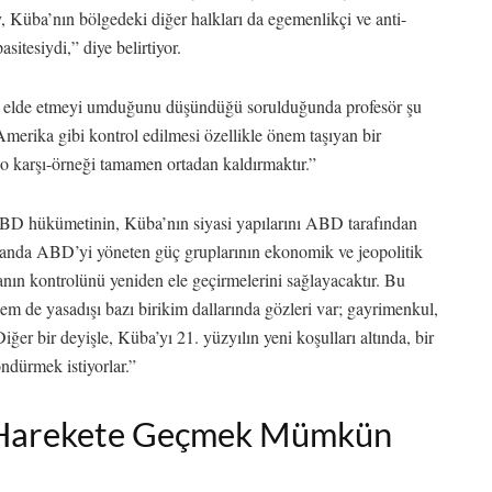
, Küba’nın bölgedeki diğer halkları da egemenlikçi ve anti-
sitesiydi,” diye belirtiyor.
 elde etmeyi umduğunu düşündüğü sorulduğunda profesör şu
 Amerika gibi kontrol edilmesi özellikle önem taşıyan bir
 o karşı-örneği tamamen ortadan kaldırmaktır.”
e ABD hükümetinin, Küba’nın siyasi yapılarını ABD tarafından
şu anda ABD’yi yöneten güç gruplarının ekonomik ve jeopolitik
anın kontrolünü yeniden ele geçirmelerini sağlayacaktır. Bu
em de yasadışı bazı birikim dallarında gözleri var; gayrimenkul,
ğer bir deyişle, Küba’yı 21. yüzyılın yeni koşulları altında, bir
ndürmek istiyorlar.”
 Harekete Geçmek Mümkün