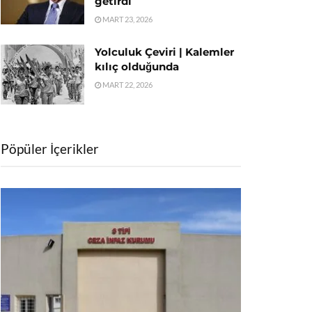
getirdi
MART 23, 2026
Yolculuk Çeviri | Kalemler
kılıç olduğunda
MART 22, 2026
Pöpüler İçerikler