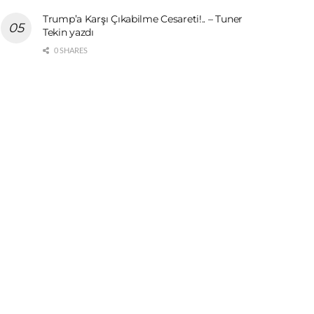
Trump’a Karşı Çıkabilme Cesareti!.. – Tuner
Tekin yazdı
0 SHARES