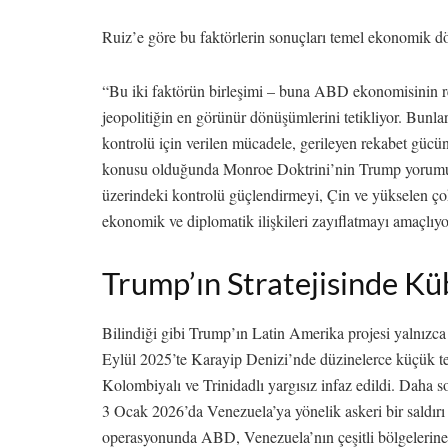
Ruiz’e göre bu faktörlerin sonuçları temel ekonomik d
“Bu iki faktörün birleşimi – buna ABD ekonomisinin r
jeopolitiğin en görünür dönüşümlerini tetikliyor. Bunlar
kontrolü için verilen mücadele, gerileyen rekabet gücü
konusu olduğunda Monroe Doktrini’nin Trump yorumu i
üzerindeki kontrolü güçlendirmeyi, Çin ve yükselen ç
ekonomik ve diplomatik ilişkileri zayıflatmayı amaçlıyo
Trump’ın Stratejisinde Kü
Bilindiği gibi Trump’ın Latin Amerika projesi yalnızca 
Eylül 2025’te Karayip Denizi’nde düzinelerce küçük te
Kolombiyalı ve Trinidadlı yargısız infaz edildi. Daha
3 Ocak 2026’da Venezuela’ya yönelik askeri bir saldırı
operasyonunda ABD, Venezuela’nın çeşitli bölgelerine 