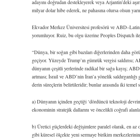
adayını doğrudan destekleyerek veya Arjantin’deki aşırı
milyar dolar hibe ederek, ne pahasına olursa olsun yar
Ekvador Merkez Üniversitesi profesörü ve ABD–Latin 
yorumluyor. Ruiz, bu olgu üzerine Peoples Dispatch il
“Dünya, bir soğan gibi bazıları diğerlerinden daha gör
geçiyor. Yüzeyde Trump’ın gümrük vergisi saldırısı; A
dünyanın çeşitli yerlerinde radikal bir sağa kayış; AB
artması; İsrail ve ABD’nin İran’a yönelik saldırganlığı
derin süreçlerin belirtileridir; bunlar arasında iki temel
a) Dünyanın içinden geçtiği ‘dördüncü teknoloji devrim
ekonominin stratejik dallarını ve öncelikli coğrafi alanl
b) Üretici güçlerdeki değişimlere paralel olarak, en az
gibi küresel ölçekte yeni sermaye birikim merkezlerinin