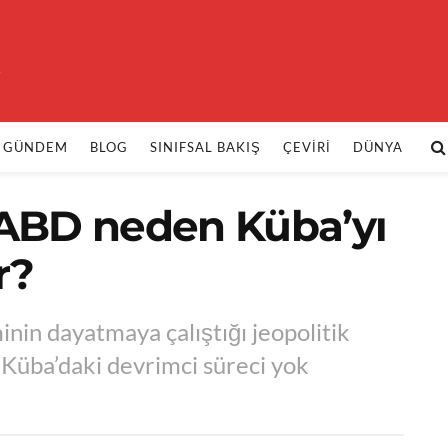
k
GÜNDEM
BLOG
SINIFSAL BAKIŞ
ÇEVIRI
DÜNYA
| ABD neden Küba’yı
r?
inin dayatmaya çalıştığı jeopolitik
 Küba’daki devrimci süreci yok