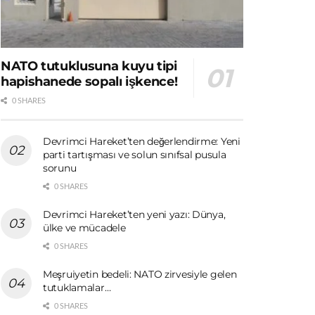
NATO tutuklusuna kuyu tipi
hapishanede sopalı işkence!
0 SHARES
Devrimci Hareket’ten değerlendirme: Yeni
parti tartışması ve solun sınıfsal pusula
sorunu
0 SHARES
Devrimci Hareket’ten yeni yazı: Dünya,
ülke ve mücadele
0 SHARES
Meşruiyetin bedeli: NATO zirvesiyle gelen
tutuklamalar…
0 SHARES