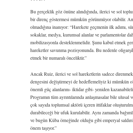
Bu gerçeklik göz önüne alındığında, ilerici ve sol t
bir direnç göstermesi mümkün görünmüyor olabilir. A
olmadığına inanıyor: “Harekete geçmenin ilk adımı, süre
sokaklar, medya, kurumsal alanlar ve parlamentolar d
mobilizasyonla desteklenmelidir. Şunu kabul etmek gere
hareketler savunma pozisyonunda. Bu nedenle oligarşi
etmek bir numaralı önceliktir.”
Ancak Ruiz, ilerici ve sol hareketlerin sadece direnmek
dengesini değiştirmeyi de hedeflemeliyiz ki mümkün o
önemli güç alanlarını- iktidar gibi- yeniden kazanabil
Programın tüm ayrıntılarında anlaşmasalar bile ulusal 
çok sayıda toplumsal aktörü içeren ittifaklar oluşturul
durabileceği bir ufuk kurulabilir. Aynı zamanda bağım
ve bugün Küba örneğinde olduğu gibi emperyal saldırı
önem taşıyor.”