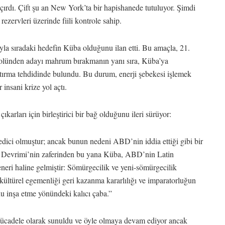
çırdı. Çift şu an New York’ta bir hapishanede tutuluyor. Şimdi
zervleri üzerinde fiili kontrole sahip.
a sıradaki hedefin Küba olduğunu ilan etti. Bu amaçla, 21.
rolünden adayı mahrum bırakmanın yanı sıra, Küba’ya
tırma tehdidinde bulundu. Bu durum, enerji şebekesi işlemek
insani krize yol açtı.
arları için birleştirici bir bağ olduğunu ileri sürüyor:
edici olmuştur; ancak bunun nedeni ABD’nin iddia ettiği gibi bir
59 Devrimi’nin zaferinden bu yana Küba, ABD’nin Latin
eneri haline gelmiştir: Sömürgecilik ve yeni-sömürgecilik
kültürel egemenliği geri kazanma kararlılığı ve imparatorluğun
u inşa etme yönündeki kalıcı çaba.”
ücadele olarak sunuldu ve öyle olmaya devam ediyor ancak