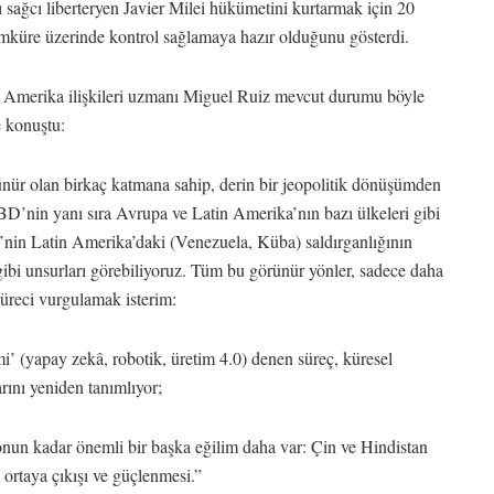
 sağcı liberteryen Javier Milei hükümetini kurtarmak için 20
ımküre üzerinde kontrol sağlamaya hazır olduğunu gösterdi.
Amerika ilişkileri uzmanı Miguel Ruiz mevcut durumu böyle
e konuştu:
ünür olan birkaç katmana sahip, derin bir jeopolitik dönüşümden
BD’nin yanı sıra Avrupa ve Latin Amerika’nın bazı ülkeleri gibi
D’nin Latin Amerika’daki (Venezuela, Küba) saldırganlığının
 gibi unsurları görebiliyoruz. Tüm bu görünür yönler, sadece daha
 süreci vurgulamak isterim:
i’ (yapay zekâ, robotik, üretim 4.0) denen süreç, küresel
arını yeniden tanımlıyor;
 onun kadar önemli bir başka eğilim daha var: Çin ve Hindistan
 ortaya çıkışı ve güçlenmesi.”