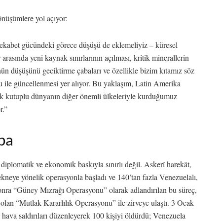
önüşümlere yol açıyor:
ekabet gücündeki görece düşüşü de eklemeliyiz – küresel
 arasında yeni kaynak sınırlarının açılması, kritik minerallerin
nün düşüşünü geciktirme çabaları ve özellikle bizim kıtamız söz
le güncellenmesi yer alıyor. Bu yaklaşım, Latin Amerika
ok kutuplu dünyanın diğer önemli ülkeleriyle kurduğumuz
r.”
ba
diplomatik ve ekonomik baskıyla sınırlı değil. Askerî harekât,
kneye yönelik operasyonla başladı ve 140’tan fazla Venezuelalı,
 sonra “Güney Mızrağı Operasyonu” olarak adlandırılan bu süreç,
 olan “Mutlak Kararlılık Operasyonu” ile zirveye ulaştı. 3 Ocak
hava saldırıları düzenleyerek 100 kişiyi öldürdü; Venezuela