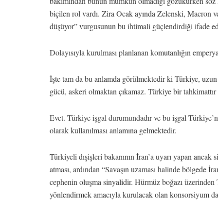
bakımından bunun mümkün olmadığı gözükürken söz kon
biçilen rol vardı. Zira Ocak ayında Zelenski, Macron 
düşüyor” vurgusunun bu ihtimali güçlendirdiği ifade ed
Dolayısıyla kurulması planlanan komutanlığın emperya
İşte tam da bu anlamda görülmektedir ki Türkiye, uzun
gücü, askeri olmaktan çıkamaz. Türkiye bir tahkimattır 
Evet. Türkiye işgal durumundadır ve bu işgal Türkiy
olarak kullanılması anlamına gelmektedir.
Türkiyeli dışişleri bakanının İran’a uyarı yapan ancak 
atması, ardından “Savaşın uzaması halinde bölgede İran
cephenin oluşma sinyalidir. Hürmüz boğazı üzerinden Tü
yönlendirmek amacıyla kurulacak olan konsorsiyum da 