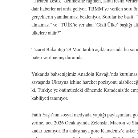
“Ticareti kestik” denmesine rağmen, İsrail resmi veril
dair haberler art arda geliyor. TBMM’ye verilen soru ö
gerçeklerin yanıtlanması bekleniyor. Sorular ise basit! “
almaması” ve “TÜİK’te yer alan ‘Gizli Ülke’ başlığı alt
ülkelere aittir?”
Ticaret Bakanlığı 29 Mart tarihli açıklamasında bu soru
halen verilmemiş durumda.
Yukarıda bahsettiğimiz Anadolu Kavağı’nda kurulmas
savaşında Ukrayna lehine hareket pozisyonu alabileceği
ki, Türkiye’ye önümüzdeki dönemde Karadeniz’de empe
kabiliyeti tanınıyor.
Fatih Yaşlı’nın sosyal medyada yaptığı paylaşımlara g
yerine, ucu 2026 Ocak ayında Zelenski, Macron ve St
kadar uzanıyor. Bu anlaşmaya göre Karadeniz’e asker y