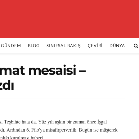
k
GÜNDEM
BLOG
SINIFSAL BAKIŞ
ÇEVIRI
DÜNYA
imat mesaisi –
zdı
z. Teşbihte hata da. Yüz yılı aşkın bir zaman önce İşgal
rdı. Ardından 6. Filo’ya misafirperverlik. Bugün ise müşterek
lığı kurulması haberi.