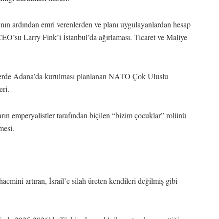
nın ardından emri verenlerden ve planı uygulayanlardan hesap
EO’su Larry Fink’i İstanbul’da ağırlaması. Ticaret ve Maliye
ünlerde Adana’da kurulması planlanan NATO Çok Uluslu
ri.
arın emperyalistler tarafından biçilen “bizim çocuklar” rolünü
mesi.
hacmini artıran, İsrail’e silah üreten kendileri değilmiş gibi