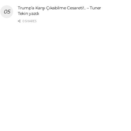
Trump’a Karşı Çıkabilme Cesareti!.. – Tuner
Tekin yazdı
0 SHARES