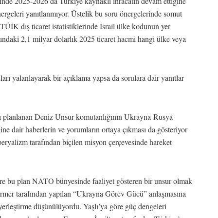
erinde 2025-2026’da Türkiye kaynaklı ihracatın devam ettiğine
nergeleri yanıtlanmıyor. Üstelik bu soru önergelerinde somut
TÜİK dış ticaret istatistiklerinde İsrail ülke kodunun yer
ındaki 2,1 milyar dolarlık 2025 ticaret hacmi hangi ülke veya
ları yalanlayarak bir açıklama yapsa da sorulara dair yanıtlar
ı planlanan Deniz Unsur komutanlığının Ukrayna-Rusya
ne dair haberlerin ve yorumların ortaya çıkması da gösteriyor
ryalizm tarafından biçilen misyon çerçevesinde hareket
öre bu plan NATO bünyesinde faaliyet gösteren bir unsur olmak
armer tarafından yapılan “Ukrayna Görev Gücü” anlaşmasına
erleştirme düşünülüyordu. Yaşlı’ya göre güç dengeleri