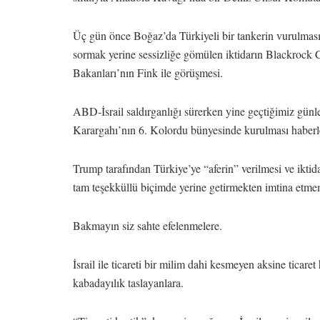
Üç gün önce Boğaz’da Türkiyeli bir tankerin vurulması
sormak yerine sessizliğe gömülen iktidarın Blackrock C
Bakanları’nın Fink ile görüşmesi.
ABD-İsrail saldırganlığı sürerken yine geçtiğimiz g
Karargahı’nın 6. Kolordu bünyesinde kurulması haberle
Trump tarafından Türkiye’ye “aferin” verilmesi ve iktid
tam teşekküllü biçimde yerine getirmekten imtina etme
Bakmayın siz sahte efelenmelere.
İsrail ile ticareti bir milim dahi kesmeyen aksine ticaret 
kabadayılık taslayanlara.