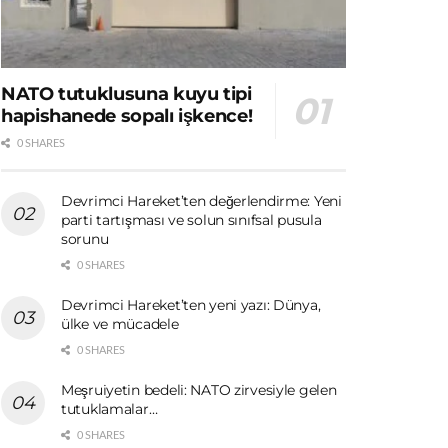
NATO tutuklusuna kuyu tipi
hapishanede sopalı işkence!
0 SHARES
Devrimci Hareket’ten değerlendirme: Yeni
parti tartışması ve solun sınıfsal pusula
sorunu
0 SHARES
Devrimci Hareket’ten yeni yazı: Dünya,
ülke ve mücadele
0 SHARES
Meşruiyetin bedeli: NATO zirvesiyle gelen
tutuklamalar…
0 SHARES