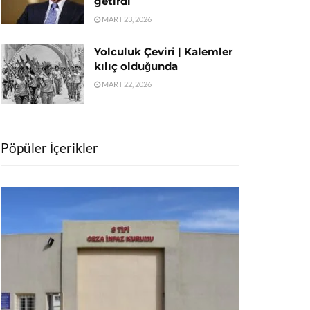
getirdi
MART 23, 2026
Yolculuk Çeviri | Kalemler
kılıç olduğunda
MART 22, 2026
Pöpüler İçerikler