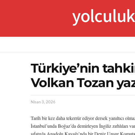
yolculu
Türkiye’nin tahk
Volkan Tozan ya
Nisan 3, 2026
Tarih bir kez daha tekerrür ediyor dersek yanıltıcı olma
İstanbul’unda Boğaz’da demirleyen İngiliz zırhlıları va
sıfatıyla Anadolu Kavağı’nda bir Deniz Unsur Komutan