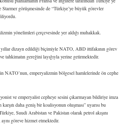
usu planlamanın Fransa ve İngiltere tarafından Türkiye’ye
ve Starmer görüşmesinde de “Türkiye’ye büyük görevler
iliyordu.
lizmin yönelimleri çerçevesinde yer aldığı muhakkak.
 yıllar dizayn edildiği biçimiyle NATO, ABD ittifakının görev
ve tahkimatın gereğini layığıyla yerine getirmektedir.
e’nin NATO’nun, emperyalizmin bölgesel hamlelerinde ön cephe
siyonist ve emperyalist cepheye sesini çıkarmayan bildiriye imza
 karşıtı daha geniş bir koalisyonun oluşması” uyarısı bu
rkiye, Suudi Arabistan ve Pakistan olarak petrol akışını
aynı göreve hizmet etmektedir.