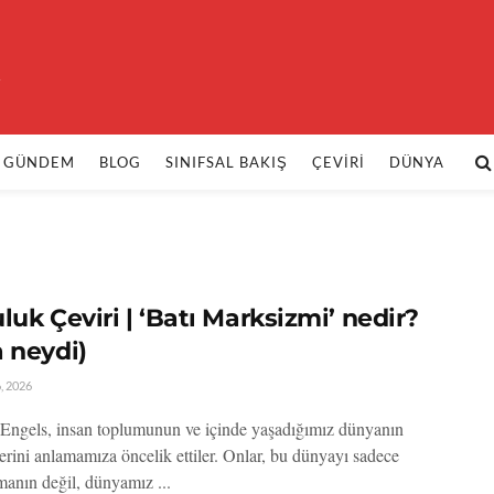
k
GÜNDEM
BLOG
SINIFSAL BAKIŞ
ÇEVIRI
DÜNYA
luk Çeviri | ‘Batı Marksizmi’ nedir?
a neydi)
, 2026
Engels, insan toplumunun ve içinde yaşadığımız dünyanın
erini anlamamıza öncelik ettiler. Onlar, bu dünyayı sadece
anın değil, dünyamız ...