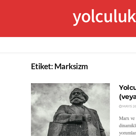
yolculu
Etiket:
Marksizm
Yolcu
(vey
MAYIS 26
Marx ve 
dinamikl
yorumlam