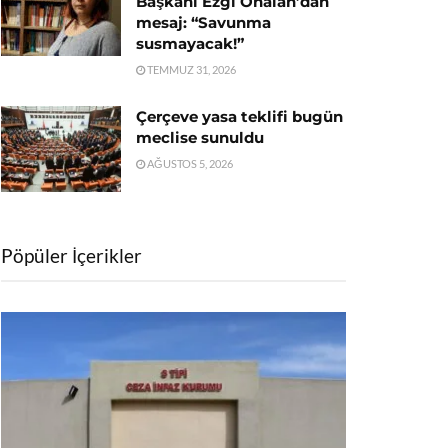
Başkanı Ezgi Önalan’dan
mesaj: “Savunma
susmayacak!”
TEMMUZ 31, 2026
Çerçeve yasa teklifi bugün
meclise sunuldu
AĞUSTOS 5, 2026
Pöpüler İçerikler