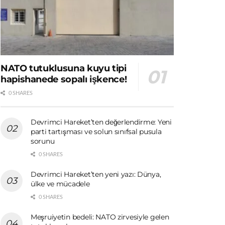
NATO tutuklusuna kuyu tipi
hapishanede sopalı işkence!
0 SHARES
Devrimci Hareket’ten değerlendirme: Yeni
parti tartışması ve solun sınıfsal pusula
sorunu
0 SHARES
Devrimci Hareket’ten yeni yazı: Dünya,
ülke ve mücadele
0 SHARES
Meşruiyetin bedeli: NATO zirvesiyle gelen