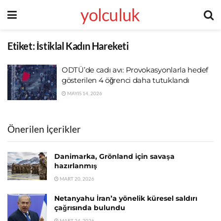
yolculuk
Etiket:
İstiklal Kadın Hareketi
ODTÜ’de cadı avı: Provokasyonlarla hedef
gösterilen 4 öğrenci daha tutuklandı
MAYIS 14, 2026
Önerilen İçerikler
Danimarka, Grönland için savaşa
hazırlanmış
MART 20, 2026
Netanyahu İran’a yönelik küresel saldırı
çağrısında bulundu
MART 24, 2026