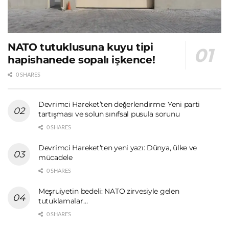
NATO tutuklusuna kuyu tipi
hapishanede sopalı işkence!
0 SHARES
Devrimci Hareket’ten değerlendirme: Yeni parti
tartışması ve solun sınıfsal pusula sorunu
0 SHARES
Devrimci Hareket’ten yeni yazı: Dünya, ülke ve
mücadele
0 SHARES
Meşruiyetin bedeli: NATO zirvesiyle gelen
tutuklamalar…
0 SHARES