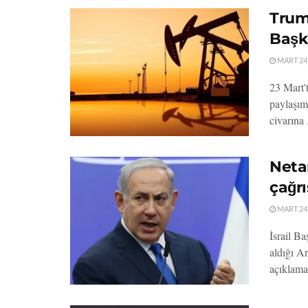
Trum
Başk
MART 24,
23 Mart'
paylaşımı
civarına .
Netan
çağr
MART 24,
İsrail B
aldığı A
açıklama