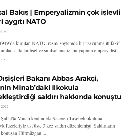
sal Bakış | Emperyalizmin çok işlevli
ri aygıtı NATO
 2026
1949’da kurulan NATO, resmi söylemde bir “savunma ittifakı”
nımlansa da tarihsel ve sınıfsal analiz, bu yapının emperyalist-
 ...
Dışişleri Bakanı Abbas Arakçi,
nin Minab’daki ilkokula
kleştirdiği saldırı hakkında konuştu
 2026
ubat'ta Minab kentindeki Şacereh Tayebeh okuluna
füzeleriyle üst üste 3 kez saldırı düzenlemişti. Saldırıların
 konuşan Hürmüzgan ...