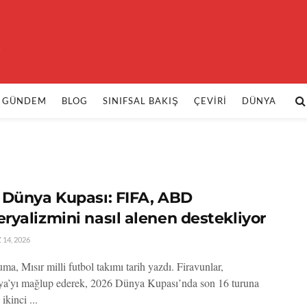
k
GÜNDEM
BLOG
SINIFSAL BAKIŞ
ÇEVIRI
DÜNYA
 Dünya Kupası: FIFA, ABD
ryalizmini nasıl alenen destekliyor
14, 2026
a, Mısır milli futbol takımı tarih yazdı. Firavunlar,
ya’yı mağlup ederek, 2026 Dünya Kupası’nda son 16 turuna
ikinci ...