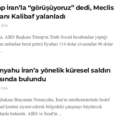
p İran’la “görüşüyoruz” dedi, Meclis
anı Kalibaf yalanladı
 2026
ta, ABD Başkanı Trump'ın Truth Social hesabından yaptığı
n ardından brent petrol fiyatları 114 dolar civarından 96 dolar
..
yahu İran’a yönelik küresel saldırı
ısında bulundu
 2026
aşbakanı Binyamin Netanyahu, İran'ın misillemelerinde hedef
rad kentini ziyaret ederek bölgedeki çatışmayı büyütecek
larda bulundu. ABD ve İsrail'in ...