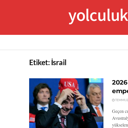
yolculu
Etiket:
İsrail
2026
empe
TEMMUZ 
Geçen cum
Avustral
yükselen 