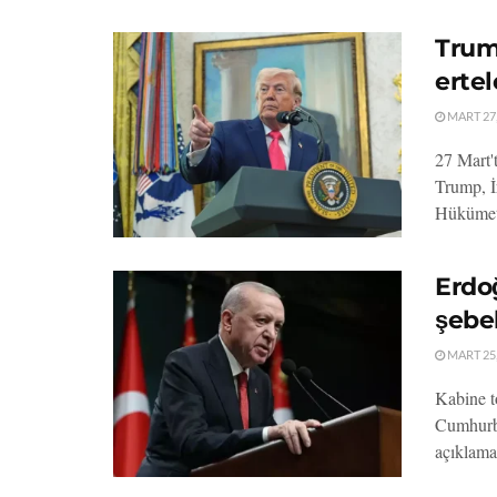
Trump
erte
MART 27,
27 Mart'
Trump, İr
Hükümeti
Erdoğ
şebe
MART 25,
Kabine t
Cumhurba
açıklama