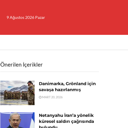
9 Ağustos 2026 Pazar
Önerilen İçerikler
Danimarka, Grönland için
savaşa hazırlanmış
MART 20, 2026
Netanyahu İran’a yönelik
küresel saldırı çağrısında
bulundu