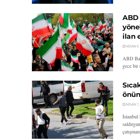
ABD g
yönel
ilan 
NISAN 9,
ABD Başk
gece bir 
Sıcak
önün
NISAN 7,
İstanbul
saldırga
çatışman