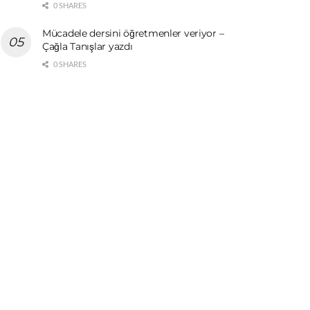
0 SHARES
Mücadele dersini öğretmenler veriyor –
Çağla Tanışlar yazdı
0 SHARES