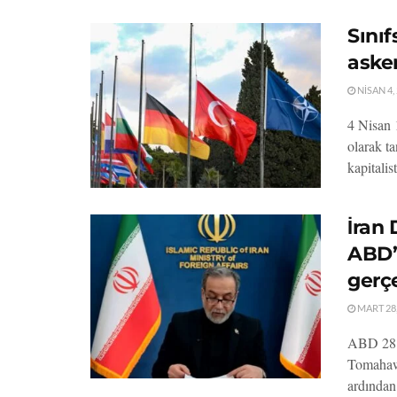
Sınıf
aske
NISAN 4,
4 Nisan 
olarak ta
kapitalist
İran 
ABD’
gerçe
MART 28,
ABD 28 Ş
Tomahawk 
ardından