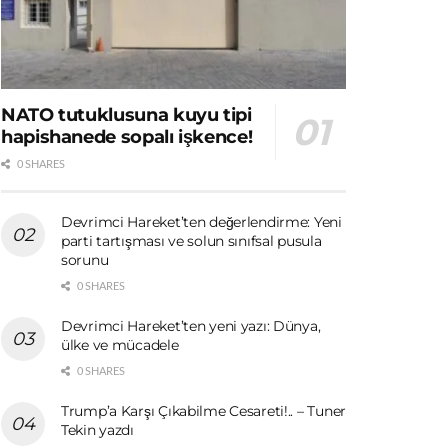
NATO tutuklusuna kuyu tipi
hapishanede sopalı işkence!
0 SHARES
Devrimci Hareket’ten değerlendirme: Yeni
parti tartışması ve solun sınıfsal pusula
sorunu
0 SHARES
Devrimci Hareket’ten yeni yazı: Dünya,
ülke ve mücadele
0 SHARES
Trump’a Karşı Çıkabilme Cesareti!.. – Tuner
Tekin yazdı