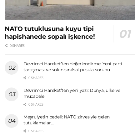
NATO tutuklusuna kuyu tipi
hapishanede sopalı işkence!
0 SHARES
Devrimci Hareket’ten değerlendirme: Yeni parti
tartışması ve solun sınıfsal pusula sorunu
0 SHARES
Devrimci Hareket’ten yeni yazı: Dünya, ülke ve
mücadele
0 SHARES
Meşruiyetin bedeli: NATO zirvesiyle gelen
tutuklamalar…
0 SHARES