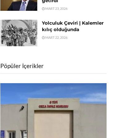
getirdi
MART 23, 2026
Yolculuk Çeviri | Kalemler
kılıç olduğunda
MART 22, 2026
Pöpüler İçerikler