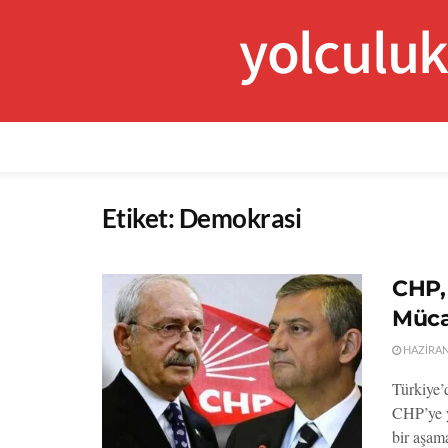
yolculu
Etiket:
Demokrasi
CHP,
Müca
HAZIRAN 
Türkiye’d
CHP’ye y
bir aşama