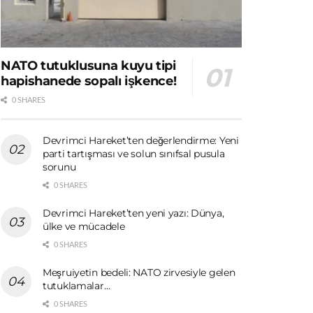
NATO tutuklusuna kuyu tipi
hapishanede sopalı işkence!
0 SHARES
Devrimci Hareket’ten değerlendirme: Yeni
parti tartışması ve solun sınıfsal pusula
sorunu
0 SHARES
Devrimci Hareket’ten yeni yazı: Dünya,
ülke ve mücadele
0 SHARES
Meşruiyetin bedeli: NATO zirvesiyle gelen
tutuklamalar…
0 SHARES