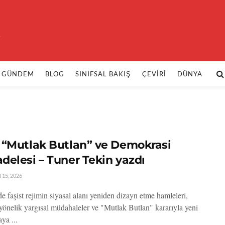
k
GÜNDEM
BLOG
SINIFSAL BAKIŞ
ÇEVIRI
DÜNYA
 “Mutlak Butlan” ve Demokrasi
delesi – Tuner Tekin yazdı
15, 2026
e faşist rejimin siyasal alanı yeniden dizayn etme hamleleri,
önelik yargısal müdahaleler ve "Mutlak Butlan" kararıyla yeni
ya ...