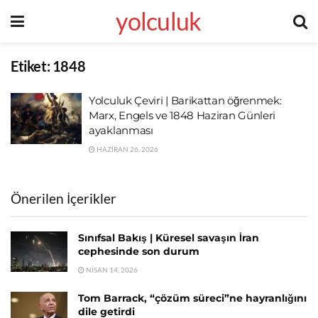
yolculuk
Etiket:
1848
Yolculuk Çeviri | Barikattan öğrenmek:
Marx, Engels ve 1848 Haziran Günleri
ayaklanması
HAZIRAN 26, 2026
Önerilen İçerikler
Sınıfsal Bakış | Küresel savaşın İran
cephesinde son durum
NISAN 14, 2026
Tom Barrack, “çözüm süreci”ne hayranlığını
dile getirdi