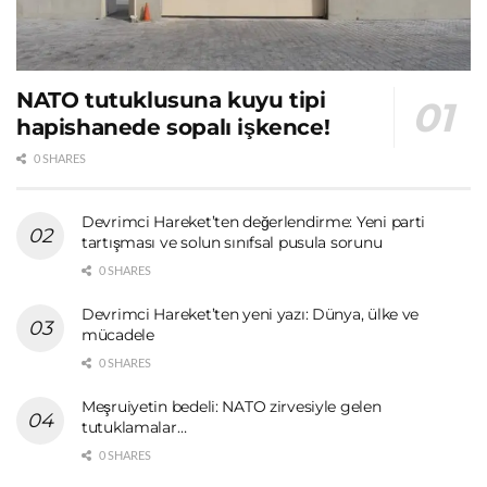
NATO tutuklusuna kuyu tipi
hapishanede sopalı işkence!
0 SHARES
Devrimci Hareket’ten değerlendirme: Yeni parti
tartışması ve solun sınıfsal pusula sorunu
0 SHARES
Devrimci Hareket’ten yeni yazı: Dünya, ülke ve
mücadele
0 SHARES
Meşruiyetin bedeli: NATO zirvesiyle gelen
tutuklamalar…
0 SHARES