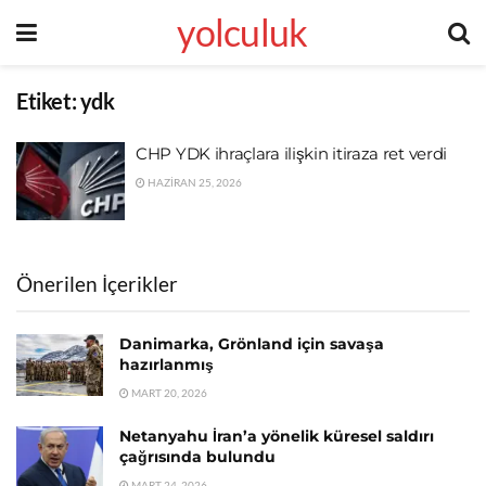
yolculuk
Etiket:
ydk
CHP YDK ihraçlara ilişkin itiraza ret verdi
HAZIRAN 25, 2026
Önerilen İçerikler
Danimarka, Grönland için savaşa
hazırlanmış
MART 20, 2026
Netanyahu İran’a yönelik küresel saldırı
çağrısında bulundu
MART 24, 2026