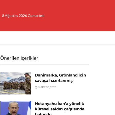
8 Ağustos 2026 Cumartesi
Önerilen İçerikler
Danimarka, Grönland için
savaşa hazırlanmış
MART 20, 2026
Netanyahu İran’a yönelik
küresel saldırı çağrısında
bulundu