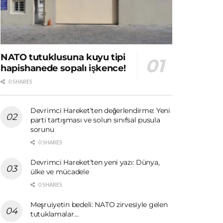
NATO tutuklusuna kuyu tipi
hapishanede sopalı işkence!
0 SHARES
Devrimci Hareket’ten değerlendirme: Yeni
parti tartışması ve solun sınıfsal pusula
sorunu
0 SHARES
Devrimci Hareket’ten yeni yazı: Dünya,
ülke ve mücadele
0 SHARES
Meşruiyetin bedeli: NATO zirvesiyle gelen
tutuklamalar…