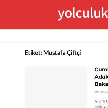
yolculu
Etiket:
Mustafa Çiftçi
Cumh
Adale
Baka
MART 9, 
AKP'li C
değişikli