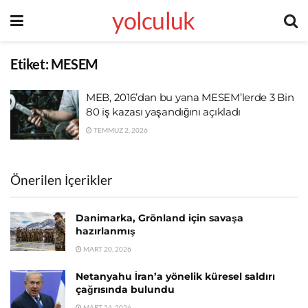
yolculuk
Etiket:
MESEM
MEB, 2016’dan bu yana MESEM’lerde 3 Bin
80 iş kazası yaşandığını açıkladı
TEMMUZ 2, 2026
Önerilen İçerikler
Danimarka, Grönland için savaşa
hazırlanmış
MART 20, 2026
Netanyahu İran’a yönelik küresel saldırı
çağrısında bulundu
MART 24, 2026