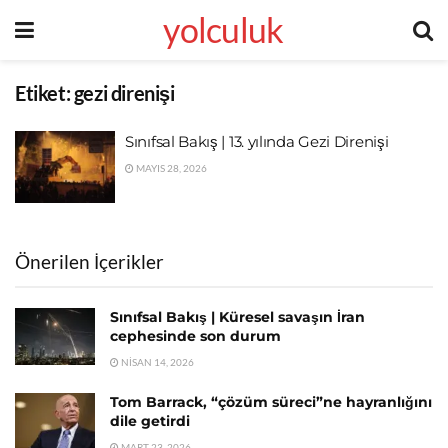
yolculuk
Etiket:
gezi direnişi
Sınıfsal Bakış | 13. yılında Gezi Direnişi
MAYIS 28, 2026
Önerilen İçerikler
Sınıfsal Bakış | Küresel savaşın İran
cephesinde son durum
NISAN 14, 2026
Tom Barrack, “çözüm süreci”ne hayranlığını
dile getirdi
MART 23, 2026