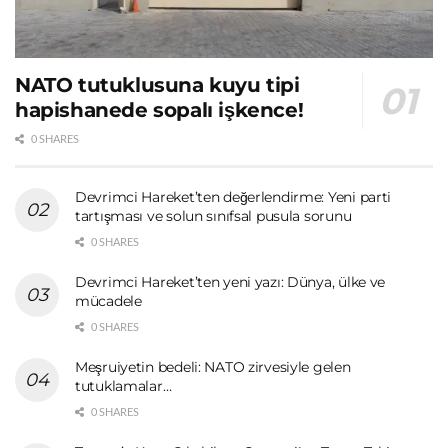
NATO tutuklusuna kuyu tipi
hapishanede sopalı işkence!
0 SHARES
Devrimci Hareket’ten değerlendirme: Yeni parti
tartışması ve solun sınıfsal pusula sorunu
0 SHARES
Devrimci Hareket’ten yeni yazı: Dünya, ülke ve
mücadele
0 SHARES
Meşruiyetin bedeli: NATO zirvesiyle gelen
tutuklamalar…
0 SHARES